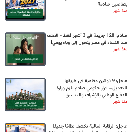
بتفاصيل صادمة!
منذ شهر
صادم: 128 جريمة في 3 أشهر فقط - العنف
ضد النساء في مصر يتحول إلى وباء يومي!
منذ شهر
عاجل: 9 قوانين دفاعية في طريقها
للتعديل… قرار حكومي صادم يلزم وزارة
الدفاع الوطني بالإشراف والتنسيق
منذ شهر
عاجل: الرقابة المالية تكشف نظامًا جديدًا