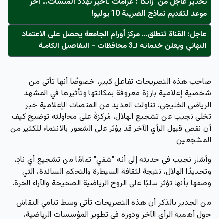
تحذير عاجل من "زاتكا": غرامات تأخير تُهدد المنشآت… آخر
موعد لتقديم نماذج الضريبة 10 يوليو!
عاجل: القناة تنطلق... مركز أورام الجامعة يحصل على الاعتماد
النهائي ويعلن خدماته لـ3 محافظات - التفاصيل الكاملة
صاحب هذه التصريحات تفاعل كبير، خصوصًا أنها تأتي من
شخصية إعلامية بارزة معروفة بمكانتها وتأثيرها في المشهد
الرياضي الخليجي. تناولت العديد من المنصات الإعلامية خبر
تخلي نجيب عن تشجيع الهلال، مُركزةً على محاولته توضيح كيف
أن نقص قبول الرأي الآخر قد يؤثر على الشعور بالانتماء للكثير من
المشجعين.
وأشار نجيب في حديثه إلى أنه "شفي" تمامًا من تشجيع أي نادٍ،
وتحديدًا الهلال، نتيجة لثقافة السيطرة والتحكم السائدة، التي
وصفها بأنها تؤثر سلبًا على الروح الرياضية الصحيحة والآراء الحرة.
من الجدير بالذكر أن هذه التصريحات تأتي وسط تنامي النقاش
حول أهمية الرأي الآخر ودوره في تطوير المؤسسات الرياضية،