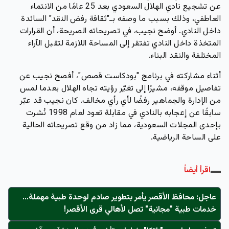
عن تشجيع نادي الهلال السعودي بعد 25 عامًا من الانتماء
العاطفي، وذلك بسبب ما وصفه بـ"ثقافة رفض النقد" السائدة
داخل النادي. أوضح نجيب، في تصريحاته الصريحة، أن القرارات
المتخذة داخل النادي تفتقر إلى المساحة اللازمة لتقبل الآراء
المختلفة والنقد البناء.
أثناء مشاركته في برنامج "بودكاست قصص"، أفصح نجيب عن
تفاصيل موقفه، مشيرًا إلى تغيّر رؤيته تجاه الهلال بعدما لمس
من الإدارة والجماهير رفضًا لأي رأي مخالف. كان نجيب قد عبّر
سابقًا عن إعجابه بالنادي في مقابلة تعود لعام 1998 نُشرت
بإحدى المجلات السعودية، مما زاد من وقع تصريحاته الحالية
على الساحة الرياضية.
اقرأ أيضاً
عاجل: محافظ الأقصر يأمر بتطوير صادم لوحدة طبية مهملة...
خدمات طبية "مجانية" تصل لأهالي قرى الأقصر!