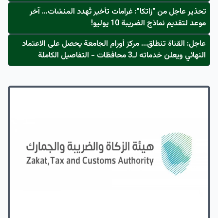
تحذير عاجل من "زاتكا": غرامات تأخير تُهدد المنشآت… آخر
موعد لتقديم نماذج الضريبة 10 يوليو!
عاجل: القناة تنطلق... مركز أورام الجامعة يحصل على الاعتماد
النهائي ويعلن خدماته لـ3 محافظات - التفاصيل الكاملة