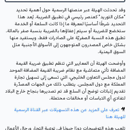
وقد تحدثت الهيئة عبر منصتها الرسمية حول أهمية تحديد
"مكان التوريد" كعنصر رئيسي في تطبيق الضريبة. يُعد هذا
التحديد شرطًا أساسيًا لمعرفة ما إذا كانت السلعة أو الخدمة
ستخضع للضريبة أو سيتم إعفاؤها بالضريبة بنسبة صفر بالمائة.
تطبق هذه النسبة الصفريّة على الصادرات فقط، ويستفيد منها
بشكل خاص المصدرون المتوجهون إلى الأسواق الأجنبية مثل
السوق اليمنية.
وأوضحت الهيئة أن المعايير التي تنظم تطبيق ضريبة القيمة
المضافة تأتي متماشية مع نظام ضريبة القيمة المضافة الموحد
لدول مجلس التعاون الخليجي، التي تسعى إلى تسهيل تجارة
المملكة مع دول المجلس. يتطلب ذلك من الجهات المصدّرة
تقديم إثباتات توضح أن السلع قد تم تصديرها بنجاح خارج البلاد
لتفادي أي التباسات أو مخالفات محتملة.
🎥
تعرف على المزيد عن هذه التسهيلات عبر القناة الرسمية
للهيئة هنا
تلعب هذه التوضيحات دورًا حيويًا في توعية التجار ورجال الأعمال