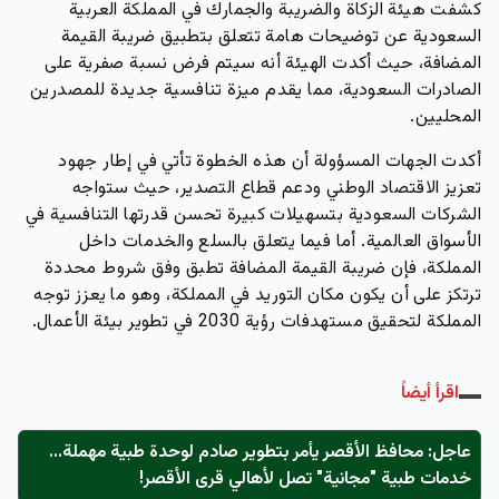
كشفت هيئة الزكاة والضريبة والجمارك في المملكة العربية
السعودية عن توضيحات هامة تتعلق بتطبيق ضريبة القيمة
المضافة، حيث أكدت الهيئة أنه سيتم فرض نسبة صفرية على
الصادرات السعودية، مما يقدم ميزة تنافسية جديدة للمصدرين
المحليين.
أكدت الجهات المسؤولة أن هذه الخطوة تأتي في إطار جهود
تعزيز الاقتصاد الوطني ودعم قطاع التصدير، حيث ستواجه
الشركات السعودية بتسهيلات كبيرة تحسن قدرتها التنافسية في
الأسواق العالمية. أما فيما يتعلق بالسلع والخدمات داخل
المملكة، فإن ضريبة القيمة المضافة تطبق وفق شروط محددة
ترتكز على أن يكون مكان التوريد في المملكة، وهو ما يعزز توجه
المملكة لتحقيق مستهدفات رؤية 2030 في تطوير بيئة الأعمال.
اقرأ أيضاً
عاجل: محافظ الأقصر يأمر بتطوير صادم لوحدة طبية مهملة...
خدمات طبية "مجانية" تصل لأهالي قرى الأقصر!