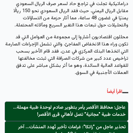
دراماتيكية تجلت في تراجع حاد لسعر صرف الريال السعودي
مقابل الريال اليمني. حيث فقد الريال السعودي نحو 150 ريالًا
يمنيًا في غضون 48 ساعة، مما أثار حزمة من التساؤلات
والتحليلات حول تبعات هذا التغير السريع ومآلاته المحتملة.
محللون اقتصاديون أشاروا إلى مجموعة من العوامل التي قد
تكون وراء هذا الانخفاض المفاجئ، والتي تشمل الإجراءات الصارمة
التي اتخذها البنك المركزي في عدن. فقد قام الأخير بسحب
تراخيص عدد كبير من شركات الصرافة التي ثبتت مخالفتها
للقواعد المالية السائدة، وهو ما أثر بشكل مباشر على تدفق
العملات الأجنبية في السوق.
اقرأ أيضاً
عاجل: محافظ الأقصر يأمر بتطوير صادم لوحدة طبية مهملة...
خدمات طبية "مجانية" تصل لأهالي قرى الأقصر!
تحذير عاجل من "زاتكا": غرامات تأخير تُهدد المنشآت… آخر