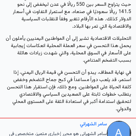
حيث يتراوح السعر بين 550 ريالًا في عدن ليخفض إلى نحو
141.5 ريالًا سعوديًا في صنعاء، مع استمرار التفاوت في أسعار
الدولار كذلك. هذه الأرقام تتغير وفقاً للتقلبات السياسية
والاقتصادية التي تمر بها البلاد.
التحليلات الاقتصادية تشير إلى أن المواطنين اليمنيين يأملون أن
يحمل هذا التحسن في سعر العملة المحلية انعكاسات إيجابية
على الأسعار في السوق المحلية، والتي شهدت زيادات هائلة
بسبب التضخم المتنامي.
في نهاية المطاف، يبدو أن التحسن في قيمة الريال اليمني، إذا
استمر، قد يلعب دوراً مساعداً في كبح جماح التضخم وخفض
كلفة الحياة على المواطنين. ومع ذلك، فإن استقرار هذا التحسن
يتطلب خطوات ثابتة على الصعيدين السياسي والاقتصادي
لتحقيق استدامة أكبر في استعادة الثقة على المستوى المحلي
والدولي.
سامر الشهراني
سامر الشهراني هو محرر إخباري متميز، متخصص في