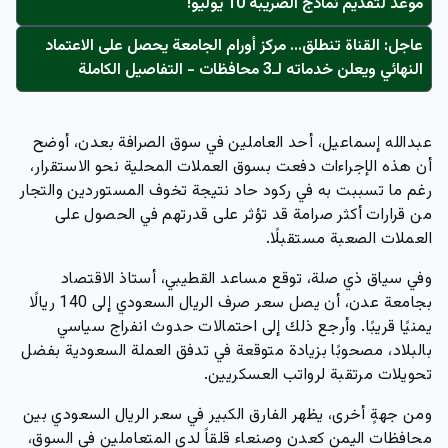
موعد لتقديم نماذج الضريبة 10 يوليو!
عاجل: القناة تنطلق... مركز أورام الجامعة يحصل على الاعتماد
النهائي ويعلن خدماته لـ3 محافظات - التفاصيل الكاملة
عبدالله إسماعيل، أحد العاملين في سوق الصرافة بعدن، أوضح
أن هذه الإجراءات دفعت بسوق العملات المحلية نحو الاستقرار،
رغم ما تسببت به في ركود حاد نتيجة تخوف المستوردين والتجار
من قرارات أكثر صرامة قد تؤثر على قدرتهم في الحصول على
العملات الصعبة مستقبلًا.
وفي سياق ذي صلة، توقع مساعد القطيبي، أستاذ الاقتصاد
بجامعة عدن، أن يصل سعر صرف الريال السعودي إلى 140 ريالًا
يمنيًا قريبًا. وأرجع ذلك إلى احتمالات حدوث انفراج سياسي
بالبلاد، مصحوبًا بزيادة متوقعة في تدفق العملة السعودية بفضل
تحويلات مرتقبة لرواتب العسكريين.
ومن جهةٍ أخرى، يظهر الفارق الكبير في سعر الريال السعودي بين
محافظات اليمن كعدن وصنعاء قلقاً لدى المتعاملين في السوق،