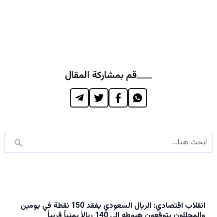
قم بمشاركة المقال
انقلاب اقتصادي: الريال السعودي يفقد 150 نقطة في يومين
والمحللون يتوقعون هبوطه إلى 140 ريالاً يمنياً قريباً