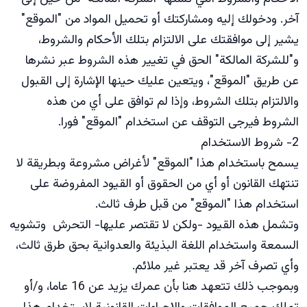
آخر. ودخولك إليه ومشاركتك أو تحميل المواد من "الموقع"
يشير إلى موافقتك على الالتزام بتلك الأحكام والشروط،
و"للشركة المالكة" الحق في تغيير هذه الشروط عبر نشرها
عن طريق "الموقع"، ويتعين عليك حينها الإشارة إلى القبول
والالتزام بتلك الشروط، وإذا لم توافق على أي من هذه
الشروط فيرجى التوقف عن استخدام "الموقع" فورا.
2- شروط الاستخدام
يسمح باستخدام هذا "الموقع" لأغراض مشروعة وبطريقة لا
تنتهك القانون أو أي من الحقوق أو القيود المفروضة على
استخدام هذا "الموقع" من قبل طرف ثالث.
وتشمل هذه القيود -ولكن لا تقتصر عليها- التحرش وتشويه
السمعة واستخدام اللغة البذيئة والعدوانية بحق طرق ثالث،
وأي تصرف آخر قد يعتبر غير ملائم.
وبموجب ذلك تتعهد هنا بأن عمرك يزيد عن 16 عاما، و/أو