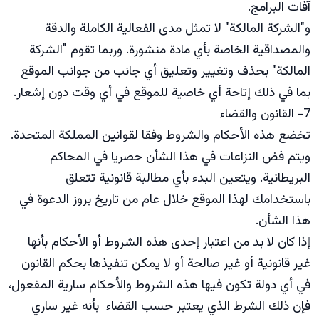
آفات البرامج.
و"الشركة المالكة" لا تمثل مدى الفعالية الكاملة والدقة
والمصداقية الخاصة بأي مادة منشورة. وربما تقوم "الشركة
المالكة" بحذف وتغيير وتعليق أي جانب من جوانب الموقع
بما في ذلك إتاحة أي خاصية للموقع في أي وقت دون إشعار.
7- القانون والقضاء
تخضع هذه الأحكام والشروط وفقا لقوانين المملكة المتحدة.
ويتم فض النزاعات في هذا الشأن حصريا في المحاكم
البريطانية. ويتعين البدء بأي مطالبة قانونية تتعلق
باستخدامك لهذا الموقع خلال عام من تاريخ بروز الدعوة في
هذا الشأن.
إذا كان لا بد من اعتبار إحدى هذه الشروط أو الأحكام بأنها
غير قانونية أو غير صالحة أو لا يمكن تنفيذها بحكم القانون
في أي دولة تكون فيها هذه الشروط والأحكام سارية المفعول،
فإن ذلك الشرط الذي يعتبر حسب القضاء بأنه غير ساري