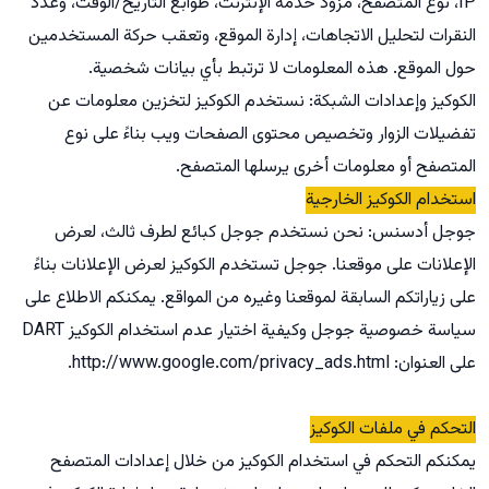
IP، نوع المتصفح، مزود خدمة الإنترنت، طوابع التاريخ/الوقت، وعدد
النقرات لتحليل الاتجاهات، إدارة الموقع، وتعقب حركة المستخدمين
حول الموقع. هذه المعلومات لا ترتبط بأي بيانات شخصية.
الكوكيز وإعدادات الشبكة: نستخدم الكوكيز لتخزين معلومات عن
تفضيلات الزوار وتخصيص محتوى الصفحات ويب بناءً على نوع
المتصفح أو معلومات أخرى يرسلها المتصفح.
استخدام الكوكيز الخارجية
جوجل أدسنس: نحن نستخدم جوجل كبائع لطرف ثالث، لعرض
الإعلانات على موقعنا. جوجل تستخدم الكوكيز لعرض الإعلانات بناءً
على زياراتكم السابقة لموقعنا وغيره من المواقع. يمكنكم الاطلاع على
سياسة خصوصية جوجل وكيفية اختيار عدم استخدام الكوكيز DART
على العنوان: http://www.google.com/privacy_ads.html.
التحكم في ملفات الكوكيز
يمكنكم التحكم في استخدام الكوكيز من خلال إعدادات المتصفح