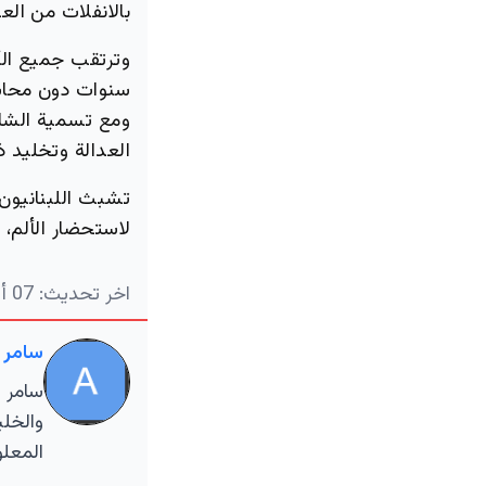
بالانفلات من الع
وترتقب جميع الأن
سنوات دون محاسب
ومع تسمية الشار
العدالة وتخليد ذ
تشبث اللبنانيون 
لاستحضار الألم،
اخر تحديث:
07 أغسطس 2025 الساعة 07:50 مساءاً
سامر 
سامر ا
والخلي
المعلو