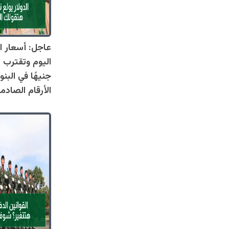
عاجل: أسعار ال
جنيهًا في البنو
الأرقام الصادم