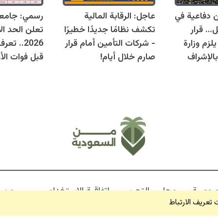
قوانين دفاعية في
عاجل: الرقابة المالية
رسمي: جامع
ل… قرار
تكشف نظامًا جديدًا خطيرًا
تعلن الحد ال
زم وزارة
- شركات التأمين أمام قرار
2026.. ت
بالإشراف
صارم خلال أيام!
قبل فوات الأو
صوصية
مجلس التحرير
اتفاقية الاستخدام
من السعودية
تعريف الارتباط