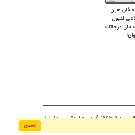
ة فان هين
أدنى لقبول
عرف على درجاتك
ان!
 2026 © جمبع الحقوق محفوظة
السماح