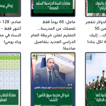
دولار تنفجر
عاجل: 65 يوماً فقط
اليوم وتقترب من 50
تفصلك عن المدرسة...
أشهر فقط - 
ك... إليك
التعليم تعلن خريطة العام
النساء في مص
ة لكل بنك!
الدراسي الجديد بتفاصيل
وباء يومي!
صادمة!