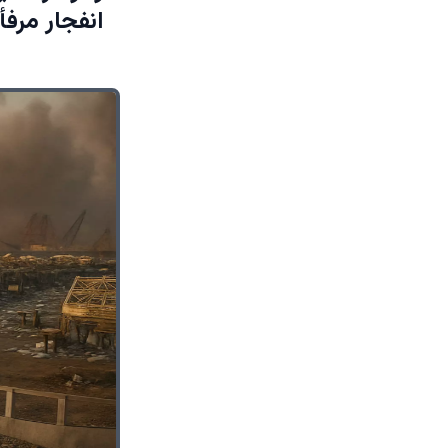
انفجار مرفأ بيروت بعد