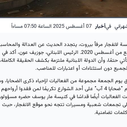
هراني
في
أخبار
07 أغسطس 2025 الساعة 07:50 مساءاً
سة لانفجار مرفأ بيروت، يتجدد الحديث عن العدالة والمحاسبة
انتظارها منذ الرابع من أغسطس 2020. الرئيس اللبناني، جوزيف عون
ي حتمًا، وأن الدولة اللبنانية ملتزمة بكشف الحقيقة الكاملة،
لجميع دون استثناءات أو اعتبارات للمناصب.
ق يوم الجمعة مجموعة من الفعاليات لإحياء ذكرى الضحايا، 
بيروت إطلاق اسم "ضحايا 4 آب" على أحد الشوارع تكريمًا لمن فقدوا أر
ت الفعاليات أيضًا قداسًا في كنيسة مار يوسف حضره مسؤولون
إلى تجمعات شعبية ومسيرات تتجه نحو موقع الانفجار، حيث 
كلمات تضامنية.