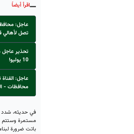
اقرأ أيضاً
عاجل: محافظ 
تصل لأهالي ق
تحذير عاجل من
10 يوليو!
محافظات - ال
في حديثه، شدد ال
مستمرة وستتم محا
باتت ضرورة لبناء