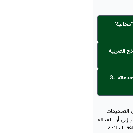
مجانية"
ذج الضريبة
عاجل: القناة تنطلق... مركز أورام الجامعة يحصل على الاعتماد النهائي ويعلن خدماته لـ3
ن التحقيقات
إلى أن العدالة
فة السائدة