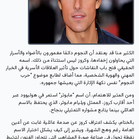
الكثير منا قد يعتقد أن النجوم دائمًا مغمورون بالأضواء والأسرار
التي يحاولون إخفاءها، وكروز ليس استثناءً من ذلك. اسمه
الحقيقي فتح باب النقاشات حول تأثير العلاقات الأسرية في الخيار
المهني والهوية الشخصية، مما أضاف لطابع موضوع "حرب
النجوم" نفس نكهة الإثارة التي يعيشها جمهوره.
ومن المثير للاهتمام، أن اسم "مابوثر" استمر في هوليوود عبر
أحد أقارب كروز، الممثل ويليام مابوثر، الذي يحتفظ بالاسم
العائلي بينما يتابع مشواره التمثيلي بنجاح.
بالختام، يكشف اعتراف كروز عن صدمة عائلية غابت عن أعين
العامة رغم وهج الشهرة. ويشير إلى كيف يشكل اختيار الاسم
نقطة تحول في صناعة صورة المشاهير التي تتجاوز الفنون لترتبط