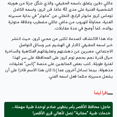
عائليٍ دفين يتعلق باسمه الحقيقي، والذي شكّل جزءًا من هويته
الشخصية الفنية على مدى 42 عامًا. قرر كروز، واسمه الكامل
توماس كروز مابوثر الرابع، التخلي عن "مابوثر" في بداية مسيرته
الفنية، محاولةً للهروب من ماضٍ عائلي مضطرب وعلاقة متوترة
بوالده، كما أوضح في عدة مقابلات.
جاء هذا الاكتشاف كصدمة لكثير من محبي كروز، حيث انتشر
خبر اسمه الحقيقي كالنار في الهشيم عبر وسائل التواصل
الاجتماعي، معبرين عن دهشتهم وتعليقاتهم الفكاهية والساخرة
حيال قدرة نجم بحجم توم كروز على المحافظة على سرٍ كهذا
لفترةٍ طويلة. كتب بعض المتابعين على منصة "إكس" تعليقات
مذهولة، بينما تساءل آخرون عما إذا كان هذا الاسم قادرًا على أن
يشعل مسيرته مثلما فعل اسمه الفني.
اقرأ أيضاً
عاجل: محافظ الأقصر يأمر بتطوير صادم لوحدة طبية مهملة...
خدمات طبية "مجانية" تصل لأهالي قرى الأقصر!