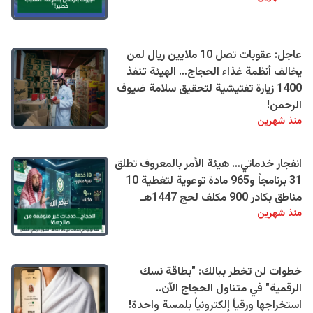
عاجل: عقوبات تصل 10 ملايين ريال لمن
يخالف أنظمة غذاء الحجاج… الهيئة تنفذ
1400 زيارة تفتيشية لتحقيق سلامة ضيوف
الرحمن!
منذ شهرين
انفجار خدماتي… هيئة الأمر بالمعروف تطلق
31 برنامجاً و965 مادة توعوية لتغطية 10
مناطق بكادر 900 مكلف لحج 1447هـ
منذ شهرين
خطوات لن تخطر ببالك: "بطاقة نسك
الرقمية" في متناول الحجاج الآن..
استخراجها ورقياً إلكترونياً بلمسة واحدة!