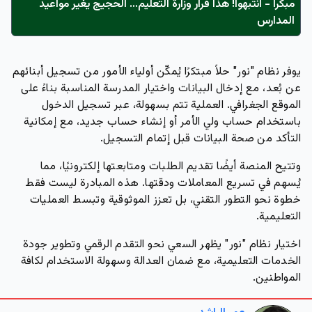
مبكراً - انتبهوا! هذا قرار وزارة التعليم… الحجيج يغير مواعيد
المدارس
يوفر نظام "نور" حلاً مبتكرًا يُمكّن أولياء الأمور من تسجيل أبنائهم
عن بُعد، مع إدخال البيانات واختيار المدرسة المناسبة بناءً على
الموقع الجغرافي. العملية تتم بسهولة، عبر تسجيل الدخول
باستخدام حساب ولي الأمر أو إنشاء حساب جديد، مع إمكانية
التأكد من صحة البيانات قبل إتمام التسجيل.
وتتيح المنصة أيضًا تقديم الطلبات ومتابعتها إلكترونيًا، مما
يُسهم في تسريع المعاملات ودقتها. هذه المبادرة ليست فقط
خطوة نحو التطور التقني، بل تعزز الموثوقية وتبسط العمليات
التعليمية.
اختيار نظام "نور" يظهر السعي نحو التقدم الرقمي وتطوير جودة
الخدمات التعليمية، مع ضمان العدالة وسهولة الاستخدام لكافة
المواطنين.