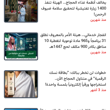
يخالف أنظمة غذاء الحجاج… الهيئة تنفذ
1400 زيارة تفتيشية لتحقيق سلامة ضيوف
الرحمن!
منذ شهرين
انفجار خدماتي… هيئة الأمر بالمعروف تطلق
31 برنامجاً و965 مادة توعوية لتغطية 10
مناطق بكادر 900 مكلف لحج 1447هـ
منذ شهرين
خطوات لن تخطر ببالك: "بطاقة نسك
الرقمية" في متناول الحجاج الآن..
استخراجها ورقياً إلكترونياً بلمسة واحدة!
منذ 3 أشهر