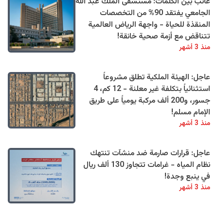
غائب بين الكلمات: مستشفى الملك عبد الله
الجامعي يفتقد 90% من التخصصات
المنقذة للحياة - واجهة الرياض العالمية
تتناقض مع أزمة صحية خانقة!
منذ 3 أشهر
عاجل: الهيئة الملكية تطلق مشروعاً
استثنائياً بتكلفة غير معلنة - 12 كم، 4
جسور، و200 ألف مركبة يومياً على طريق
الإمام مسلم!
منذ 3 أشهر
عاجل: قرارات صارمة ضد منشآت تنتهك
نظام المياه - غرامات تتجاوز 130 ألف ريال
في ينبع وجدة!
منذ 3 أشهر