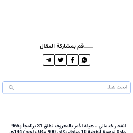
قم بمشاركة المقال
انفجار خدماتي… هيئة الأمر بالمعروف تطلق 31 برنامجاً و965
مادة توعوية لتغطية 10 مناطق بكادر 900 مكلف لحج 1447هـ