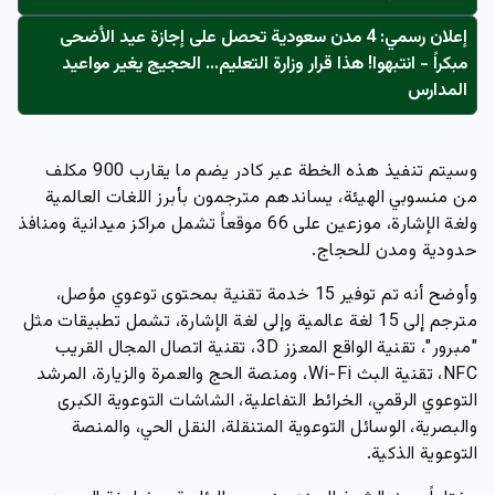
إعلان رسمي: 4 مدن سعودية تحصل على إجازة عيد الأضحى
مبكراً - انتبهوا! هذا قرار وزارة التعليم… الحجيج يغير مواعيد
المدارس
وسيتم تنفيذ هذه الخطة عبر كادر يضم ما يقارب 900 مكلف
من منسوبي الهيئة، يساندهم مترجمون بأبرز اللغات العالمية
ولغة الإشارة، موزعين على 66 موقعاً تشمل مراكز ميدانية ومنافذ
حدودية ومدن للحجاج.
وأوضح أنه تم توفير 15 خدمة تقنية بمحتوى توعوي مؤصل،
مترجم إلى 15 لغة عالمية وإلى لغة الإشارة، تشمل تطبيقات مثل
"مبرور"، تقنية الواقع المعزز 3D، تقنية اتصال المجال القريب
NFC، تقنية البث Wi-Fi، ومنصة الحج والعمرة والزيارة، المرشد
التوعوي الرقمي، الخرائط التفاعلية، الشاشات التوعوية الكبرى
والبصرية، الوسائل التوعوية المتنقلة، النقل الحي، والمنصة
التوعوية الذكية.