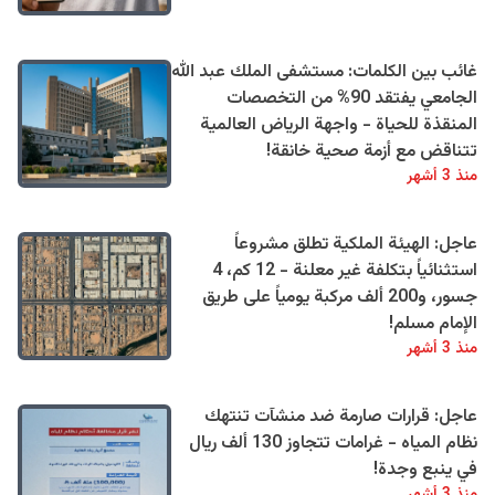
غائب بين الكلمات: مستشفى الملك عبد الله
الجامعي يفتقد 90% من التخصصات
المنقذة للحياة - واجهة الرياض العالمية
تتناقض مع أزمة صحية خانقة!
منذ 3 أشهر
عاجل: الهيئة الملكية تطلق مشروعاً
استثنائياً بتكلفة غير معلنة - 12 كم، 4
جسور، و200 ألف مركبة يومياً على طريق
الإمام مسلم!
منذ 3 أشهر
عاجل: قرارات صارمة ضد منشآت تنتهك
نظام المياه - غرامات تتجاوز 130 ألف ريال
في ينبع وجدة!
منذ 3 أشهر