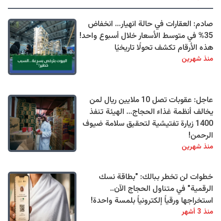
صادم: العقارات في حالة انهيار... انخفاض
35% في متوسط الأسعار خلال أسبوع واحد!
هذه الأرقام تكشف تحولًا تاريخيًا
منذ شهرين
عاجل: عقوبات تصل 10 ملايين ريال لمن
يخالف أنظمة غذاء الحجاج… الهيئة تنفذ
1400 زيارة تفتيشية لتحقيق سلامة ضيوف
الرحمن!
منذ شهرين
خطوات لن تخطر ببالك: "بطاقة نسك
الرقمية" في متناول الحجاج الآن..
استخراجها ورقياً إلكترونياً بلمسة واحدة!
منذ 3 أشهر