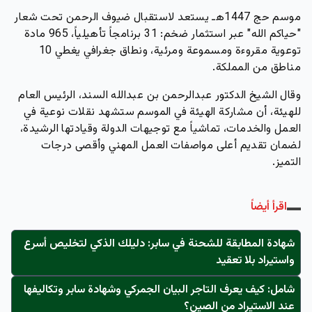
موسم حج 1447هـ يستعد لاستقبال ضيوف الرحمن تحت شعار
"حياكم الله" عبر استثمار ضخم: 31 برنامجاً تأهيلياً، 965 مادة
توعوية مقروءة ومسموعة ومرئية، ونطاق جغرافي يغطي 10
مناطق من المملكة.
وقال الشيخ الدكتور عبدالرحمن بن عبدالله السند، الرئيس العام
للهيئة، أن مشاركة الهيئة في الموسم ستشهد نقلات نوعية في
العمل والخدمات، تماشياً مع توجيهات الدولة وقيادتها الرشيدة،
لضمان تقديم أعلى مواصفات العمل المهني وأقصى درجات
التميز.
اقرأ أيضاً
شهادة المطابقة للشحنة في سابر: دليلك الذكي لتخليص أسرع
واستيراد بلا تعقيد
شامل: كيف يعرف التاجر البيان الجمركي وشهادة سابر وتكاليفها
عند الاستيراد من الصين؟