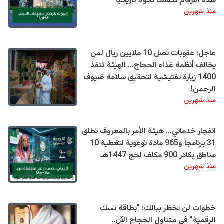
هذه الأرقام تكشف تحولًا تاريخيًا
منذ شهرين
عاجل: عقوبات تصل 10 ملايين ريال لمن
يخالف أنظمة غذاء الحجاج… الهيئة تنفذ
1400 زيارة تفتيشية لتحقيق سلامة ضيوف
الرحمن!
منذ شهرين
انفجار خدماتي… هيئة الأمر بالمعروف تطلق
31 برنامجاً و965 مادة توعوية لتغطية 10
مناطق بكادر 900 مكلف لحج 1447هـ
منذ شهرين
خطوات لن تخطر ببالك: "بطاقة نسك
الرقمية" في متناول الحجاج الآن..