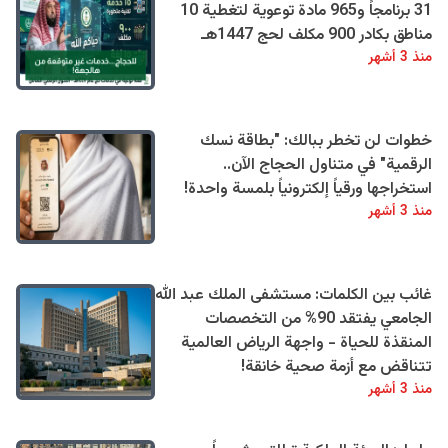
31 برنامجاً و965 مادة توعوية لتغطية 10
مناطق بكادر 900 مكلف لحج 1447هـ
منذ 3 أشهر
خطوات لن تخطر ببالك: "بطاقة نسك
الرقمية" في متناول الحجاج الآن..
استخراجها ورقياً إلكترونياً بلمسة واحدة!
منذ 3 أشهر
غائب بين الكلمات: مستشفى الملك عبد الله
الجامعي يفتقد 90% من التخصصات
المنقذة للحياة - واجهة الرياض العالمية
تتناقض مع أزمة صحية خانقة!
منذ 3 أشهر