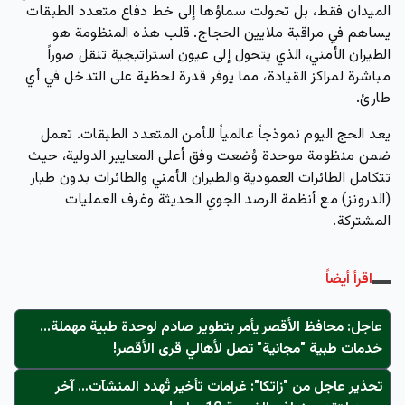
الميدان فقط، بل تحولت سماؤها إلى خط دفاع متعدد الطبقات
يساهم في مراقبة
ملايين الحجاج
. قلب هذه المنظومة هو
الطيران الأمني، الذي يتحول إلى عيون استراتيجية تنقل صوراً
مباشرة لمراكز القيادة، مما يوفر قدرة لحظية على التدخل في أي
طارئ.
يعد الحج اليوم نموذجاً عالمياً للأمن المتعدد الطبقات. تعمل
ضمن منظومة موحدة وُضعت وفق أعلى المعايير الدولية، حيث
تتكامل الطائرات العمودية والطيران الأمني والطائرات بدون طيار
(الدرونز) مع أنظمة الرصد الجوي الحديثة وغرف العمليات
المشتركة.
اقرأ أيضاً
عاجل: محافظ الأقصر يأمر بتطوير صادم لوحدة طبية مهملة...
خدمات طبية "مجانية" تصل لأهالي قرى الأقصر!
تحذير عاجل من "زاتكا": غرامات تأخير تُهدد المنشآت… آخر