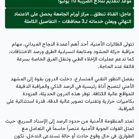
موعد لتقديم نماذج الضريبة 10 يوليو!
عاجل: القناة تنطلق... مركز أورام الجامعة يحصل على الاعتماد
النهائي ويعلن خدماته لـ3 محافظات - التفاصيل الكاملة
تتولى الطائرات الأمنية، أحد أهم أعمدة النجاح الميداني، مهام
مراقبة حركة الحشود ومتابعة انسيابية الطرق ورصد الاختناقات،
كما تدعم عمليات الإخلاء الطبي وتنقل الفرق الخاصة بسرعة
فائقة عند الحاجة.
بفضل التطور التقني المتسارع، دخلت الدرون بقوة إلى المشهد
الأمني لتصبح أداة رئيسية في الرصد الذكي والمراقبة الدقيقة
للمواقع عالية الكثافة. توفر هذه الدرون الحديثة، المزودة
بكاميرات حرارية وتقنيات تصوير عالية الدقة، قدرة استثنائية على
المراقبة.
تمتد المنظومة الأمنية من حدود الرصد إلى الإسناد السريع، حيث
تمثل القوات الجوية الأمنية عنصراً حاسماً في التعامل مع
الطوارئ. في حال وقوع حادث أو حالة تستدعي التدخل، تكون