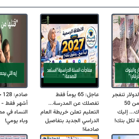
دولار تنفجر
عاجل: 65 يوماً فقط
اليوم وتقترب من 50
تفصلك عن المدرسة...
أشهر فقط - 
ك... إليك
التعليم تعلن خريطة العام
النساء في مص
ة لكل بنك!
الدراسي الجديد بتفاصيل
وباء يومي!
صادمة!