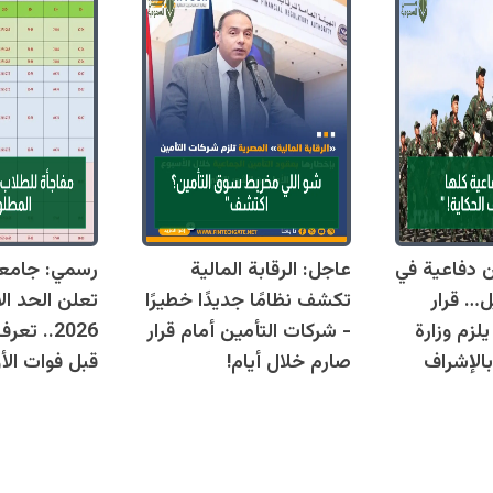
قوانين دفاعية في
عاجل: الرقابة المالية
رسمي: جامع
ل… قرار
تكشف نظامًا جديدًا خطيرًا
تعلن الحد ال
زم وزارة
- شركات التأمين أمام قرار
2026.. ت
بالإشراف
صارم خلال أيام!
قبل فوات الأو