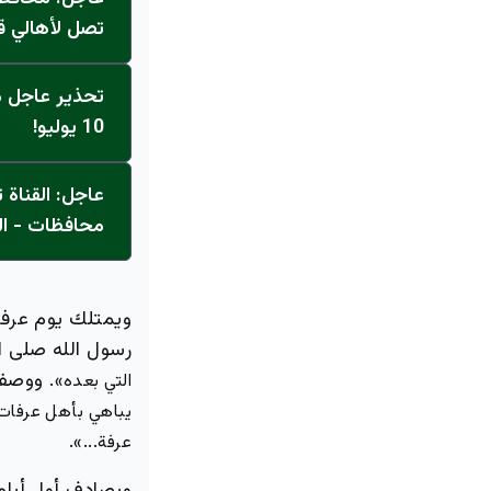
تصل لأهالي ق
تحذير عاجل من
10 يوليو!
محافظات - ال
ويمتلك يوم عرفة
رسول الله صلى ا
. ووصف 
التي بعده»
يباهي بأهل عرفات 
.
عرفة...»