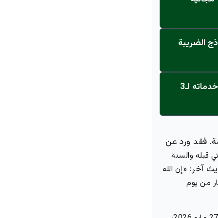
ذج الضريبة
عاجل: القناة تنطلق... مركز أورام الجامعة يحصل على الاعتماد النهائي ويعلن خدماته لـ3
ة. فقد ورد عن
ي قبله والسنة
يث آخر:
«إن الله
ار من يوم