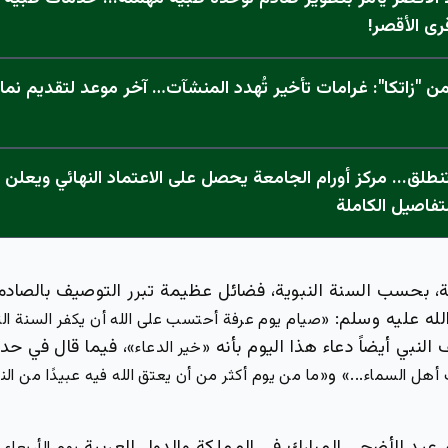
رى الأقصر!
 "زاتكا": غرامات تأخير تُهدد المنشآت… آخر موعد لتقديم نما
تفاصيل الكاملة
، بحسب السنة النبوية، فضائل عظيمة تبرر التوصيف بالصادم
لله عليه وسلم:
«صيام يوم عرفة أحتسب على الله أن يكفر السنة الت
النبي أيضاً دعاء هذا اليوم بأنه
، فيما قال في حد
«خير الدعاء»
و
أهل السماء...»
«ما من يوم أكثر من أن يعتق الله فيه عبيدًا من الن