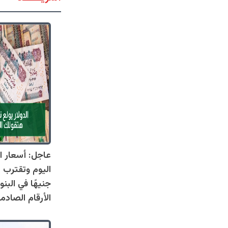
عاجل: أسعار ال
جنيهًا في البنو
الأرقام الصادم