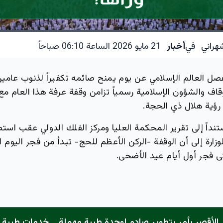
هراني
في
أخبار
21 مايو 2026 الساعة 06:10 صباحاً
صل العالم الإسلامي عن يوم يمنح صائمه تكفيراً لذنوب عامين
وقاف والشؤون الإسلامية رسمياً تزامن وقفة عرفة هذا العام م
رؤية هلال ذي الحجة.
تنداً إلى تقرير المحكمة العليا ومركز الفلك الدولي عقب است
وزارة إلى أن الوقفة -الركن الأعظم للحج- تبدأ من فجر اليوم 
 فجر أول أيام عيد الأضحى.
الأقصر يأمر بتطوير صادم لوحدة طبية مهملة... خدمات طبية "