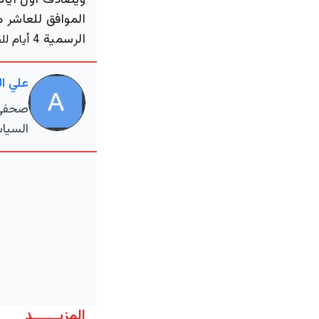
ويصادف أول أيام
الرسمية
4 أيام للقطاع الخاص و5 أيام للقطاع العام
علي ا
صحفي م
السياس
المزيــــــد