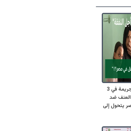
صادم: 128 جريمة في 3
العنف ضد
ر يتحول إلى