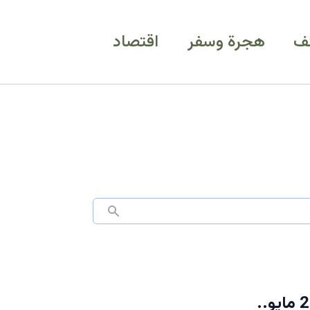
ف
هجرة وسفر
اقتصاد
الشؤون الإسلامية تُعلن: يوم عرفة 2026 يصادف الثلاثاء 26 مايو..