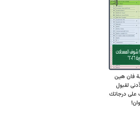
ة فان هين
أدنى لقبول
عرف على درجاتك
ان!