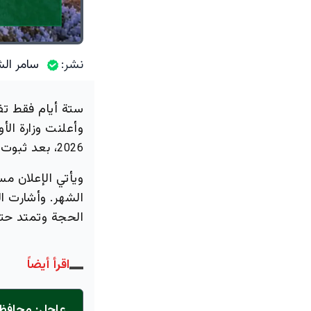
نشر:
سامر الش
ستة أيام فقط تف
وأعلنت وزارة الأ
، بعد ثبوت 
2026
ويأتي الإعلان مس
الشهر. وأشارت ال
الحجة وتمتد حتى
اقرأ أيضاً
عاجل: محافظ 