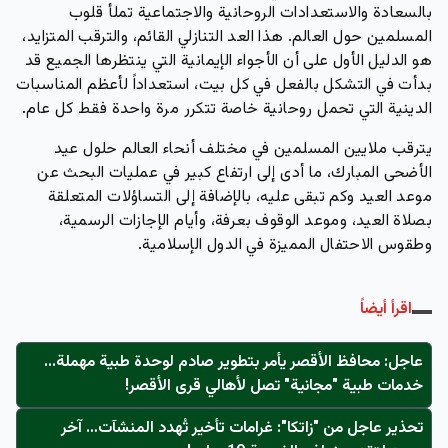
بالسعادة والاستعدادات الروحانية والاجتماعية تملأ قلوب
المسلمين حول العالم. هذا العد التنازلي القائم، والترقب المتزايد،
هو الدليل الأول على أن الأجواء الإيمانية التي ينتظرها الجميع قد
بدأت في التشكل بالفعل في كل بيت، استعداداً لأعظم المناسبات
الدينية التي تحمل روحانية خاصة تتكرر مرة واحدة فقط كل عام.
يترقب ملايين المسلمين في مختلف أنحاء العالم حلول عيد
الأضحى المبارك، ما أدى إلى ارتفاع كبير في عمليات البحث عن
موعد العيد وكم تبقى عليه، بالإضافة إلى التساؤلات المتعلقة
بصلاة العيد، وموعد الوقوف بعرفة، وأيام الإجازات الرسمية،
وطقوس الاحتفال المميزة في الدول الإسلامية.
اقرأ أيضاً
عاجل: محافظ الأقصر يأمر بتطوير صادم لوحدة طبية مهملة...
خدمات طبية "مجانية" تصل لأهالي قرى الأقصر!
تحذير عاجل من "زاتكا": غرامات تأخير تُهدد المنشآت… آخر