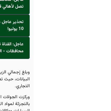
تصل لأهالي ق
تحذير عاجل من
10 يوليو!
محافظات - ال
التجاري.
وركزت الجولات ال
بالتجزئة لمواد ال