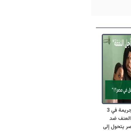
صادم: 128 جريمة في 3
العنف ضد
ر يتحول إلى