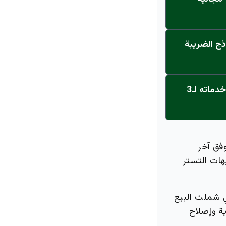
ذج الضريبة
عاجل: القناة تنطلق... مركز أورام الجامعة يحصل على الاعتماد النهائي ويعلن خدماته لـ3
 منذ انطلاق البرنامج 302,433 زيارة، وفق آخر
لاغاً معتمداً عن شبهات التستر
ي شملت البيع
ية وإصلاح