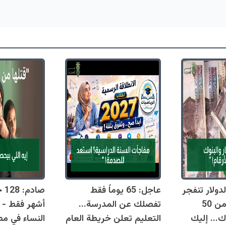
دولار تنفجر
عاجل: 65 يوماً فقط
اليوم وتقترب من 50
تفصلك عن المدرسة...
أشهر فقط - 
ك... إليك
التعليم تعلن خريطة العام
النساء في مص