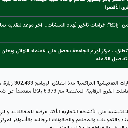
رى الأقصر!
 "زاتكا": غرامات تأخير تُهدد المنشآت… آخر موعد لتقديم نما
تفاصيل الكاملة
وبلغ إجمالي الزيارات التفتيشية التراكمية
البيانات، حيث تعاملت الفرق الرقابية المختصة مع 6,373 ب
تفتيشية على الأنشطة التجارية الأكثر عرضة للمخالفات، والت
بناء والتموينات والمطاعم والصالونات الرجالية والأسواق المركز