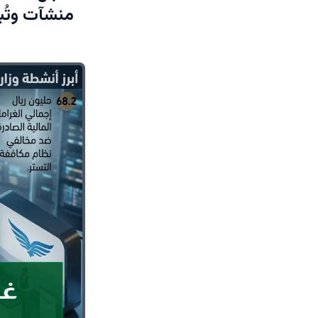
منشآت وتُبعِد ا