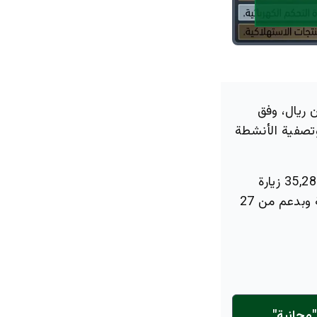
درة ضمن حملة مكافحة التستر التجاري 68.2 مليون ريال، وفق
وتصفية الأنشطة
جاءت هذه الأحكام في ظل تنفيذ البرنامج الوطني لمكافحة التستر، الذي نفذ 35,280 زيارة
تفتيشية ميدانية خلال عام 2025، عبر تنسيق بين خمس جهات رقابية رئيسية وبدعم من 27
مجانية"