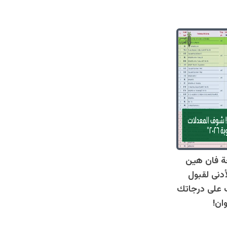
ة فان هين
أدنى لقبول
عرف على درجاتك
ان!