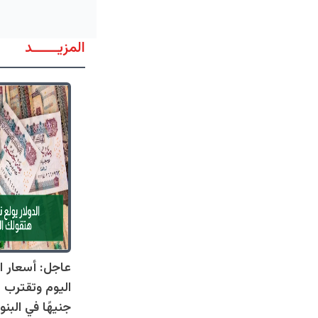
المزيــــــد
عاجل: أسعار ال
جنيهًا في البنو