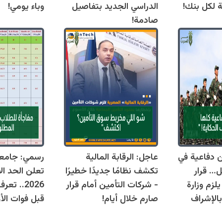
ة لكل بنك!
الدراسي الجديد بتفاصيل
وباء يومي!
صادمة!
قوانين دفاعية في
عاجل: الرقابة المالية
رسمي: جامع
ل… قرار
تكشف نظامًا جديدًا خطيرًا
تعلن الحد ال
زم وزارة
- شركات التأمين أمام قرار
2026.. ت
بالإشراف
صارم خلال أيام!
قبل فوات الأو