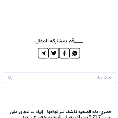
قم بمشاركة المقال
حصري: دله الصحية تكشف سر نجاحها - إيرادات تتجاوز مليار
ريال بـ21.7% نمو، لكن صافي الربح يتراجع… هل تتبع