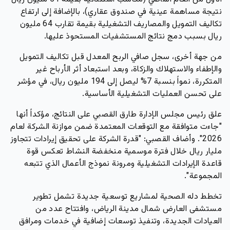
نتيجة مساهمة عينية في صندوق عقاري)، بالإضافة إلى ارتفاع
تكاليف التمويل والمصاريف التشغيلية بقيمة تقارب
64 مليون
ريال
بسبب دمج نتائج المستشفيات المستحوذ عليها.
من جهة أخرى، سجل صافي الربح المعدل قبل تكاليف التمويل
والإطفاء والاستهلاك والزكاة، وبعد استبعاد أثر الأرباح غير
المتكررة، نمواً بنسبة 7% ليصل إلى
194 مليون ريال
، في مؤشر
على تحسن العمليات التشغيلية الأساسية.
علق رئيس مجلس الإدارة
طارق القصبي
على النتائج، مؤكداً أنها
"جاءت متوافقة مع التوقعات المعتمدة ضمن موازنة الشركة لعام
2026". وأضاف القصبي: "قدرة الشركة على تحقيق إيرادات تتجاوز
مليار ريال خلال فترة موسمية منخفضة النشاط تعكس قوة
قاعدة الإيرادات التشغيلية ومرونة نموذج الأعمال الذي تتبعه
المجموعة".
تخطط
دله الصحية
لمشاريع توسعية جديدة تشمل تطوير
مستشفى العارض شمال مدينة الرياض، وافتتاح عدد من
العيادات الجديدة، وتنفيذ توسعات إضافية في خدمات ومرافق