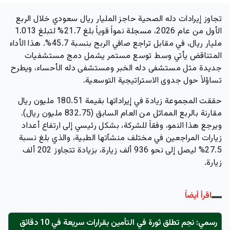
تجاوز إيرادات
دله الصحية
حاجز المليار ريال سعودي خلال الربع
الأول من عام 2026، مسجلة نمواً قوياً بلغ 21.7% لتبلغ 1.013
مليار ريال، في مقابل تراجع صافي الربح بنسبة 45.7%. هذا الأداء
المتناقض يأتي وسط توسع مستمر يشمل دمج مستشفيات
جديدة مثل
مستشفى دله الخبر
و
مستشفى دله الأحساء
، ويطرح
تساؤلاً حول جدوى الاستراتيجية التوسعية.
حققت المجموعة زيادة في إيراداتها بقيمة 180.51 مليون ريال
مقارنة بالربع المماثل من العام السابق (832.75 مليون ريال).
ويرجع هذا النمو، وفقاً للشركة، بشكل رئيسي إلى ارتفاع أعداد
زيارات المراجعين في مختلف منشآتها الطبية، والذي بلغ نسبة
27.5% ليصل إلى نحو
936 ألف زيارة
، بزيادة تتجاوز 202 ألف
زيارة.
اقرأ أيضاً
رسمي: نجم تطلق ثورة في التأمين بقرارات سريعة في 10 دقائق