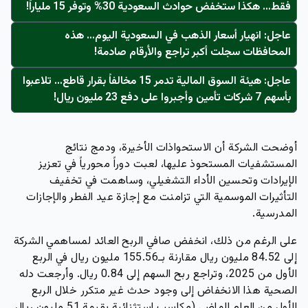
فقط… هكذا ستخفض حوادث السعودية 30% وتوفر 15 ملياراً!
عاجل: انهيار أسعار الذهب في السعودية اليوم… هذه
المحافظات سجلت أكبر تراجع والأرقام صادمة!
عاجل: هيئة السوق المالية تدمر 15 مخالفاً بقرار قاطع… تلاعبوا
بأسهم 7 شركات تأمين وأجبروا على دفع 23 مليون ريال!
أوضحت الشركة أن الاستحواذات الأخيرة، ودمج نتائج
المستشفيات المستحوذ عليها، لعبت دوراً محورياً في تعزيز
الإيرادات وتحسين الأداء التشغيلي، وساهمت في تخفيف
التأثيرات الموسمية التي تزامنت مع إجازة
عيد الفطر
والإجازات
المدرسية.
على الرغم من ذلك، انخفض صافي الربح العائد لمساهمي الشركة
إلى
84.52 مليون ريال
مقارنة بـ155.56 مليون ريال في الربع
الأول من 2025، وتراجع ربح السهم إلى
0.84 ريال
. وأرجعت
دله
الصحية
هذا الانخفاض إلى وجود حدث غير متكرر خلال الربع
الأول من العام الماضي (مكاسب استثنائية بقيمة 51 مليون ريال