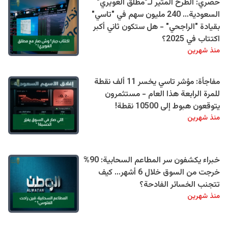
حصري: الطرح المثير لـ"مطلق الغويري"
السعودية… 240 مليون سهم في "تاسي"
بقيادة "الراجحي" - هل ستكون ثاني أكبر
اكتتاب في 2025؟
منذ شهرين
مفاجأة: مؤشر تاسي يخسر 11 ألف نقطة
للمرة الرابعة هذا العام - مستثمرون
يتوقعون هبوط إلى 10500 نقطة!
منذ شهرين
خبراء يكشفون سر المطاعم السحابية: 90%
خرجت من السوق خلال 6 أشهر… كيف
تتجنب الخسائر الفادحة؟
منذ شهرين