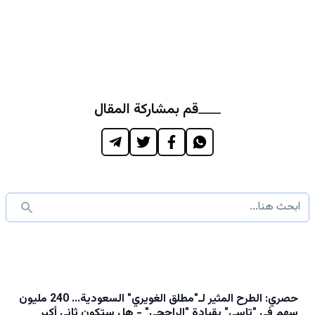
قم بمشاركة المقال
حصري: الطرح المثير لـ"مطلق الغويري" السعودية… 240 مليون
سهم في "تاسي" بقيادة "الراجحي" - هل ستكون ثاني أكبر