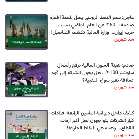
عاجل: سعر النفط الروسي يصل للقمة! قفزة
صادمة بـ 60% عن العام الماضي بسبب
حرب إيران… وزارة المالية تكشف التفاصيل!
منذ شهرين
صادم: هيئة السوق المالية ترفع رأسمال
سلوشنز 100%… هل يحول الشركة إلى قوة
عملاقة تغير سوق التقنية؟
منذ شهرين
كشف داخل ديوانية التأمين الرابعة: قيادات
كبار الشركات يتواجهون لحل أكبر أزمات
القطاع... وهذه هي النقاط الحارقة!
منذ شهرين