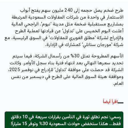
طرح ضخم يصل حجمه إلى 240 مليون سهم يفتح أبواب
الاستثمار في واحدة من شركات المقاولات السعودية المرتبطة
بمشاريع مستقبلية ضخمة مثل مدينة 'نيوم'.
الراجحي المالية
أعلنت اليوم الخميس على 'تداول' عن قيادتها لعملية الطرح
والإدراج لشركة 'مطلق الغويري للمقاولات' في السوق الرئيسية، مع
شركة 'مورجان ستانلي' كمشارك في الإدارة.
الأسهم المطروحة تمثل 30% من رأسمال الشركة، فيما سيتم
تحديد سعرها النهائي بعد انتهاء فترة بناء سجل الأوامر. وكانت
الشركة قد حصلت على موافقة 'تداول' للإدراج في نوفمبر 2025،
وموافقة هيئة السوق المالية على الطرح في ديسمبر من نفس
العام.
اقرأ أيضاً
رسمي: نجم تطلق ثورة في التأمين بقرارات سريعة في 10 دقائق
فقط… هكذا ستخفض حوادث السعودية 30% وتوفر 15 ملياراً!