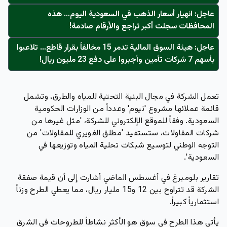
عاجل: انهيار أسعار الذهب في السعودية اليوم… هذه
المحافظات سجلت أكبر تراجع والأرقام صادمة!
عاجل: هيئة السوق المالية تدمر 15 مخالفاً بقرار قاطع… تلاعبوا
بأسهم 7 شركات تأمين وأجبروا على دفع 23 مليون ريال!
تعمل الشركة في مجال البنية التحتية للمياه والطرق، وتشمل
قائمة عملائها مشروع 'نيوم' وعدداً من الوزارات الحكومية
السعودية. وفقاً للموقع الإلكتروني للشركة، 'مثل غيرها من
شركات المقاولات، ستستفيد 'مطلق الغويري للمقاولات' من
التوجه الوطني لتوسيع شبكات تحلية المياه وتوزيعها في
السعودية'.
تقارير بلومبرغ في أغسطس الماضي أشارت إلى أن قيمة صفقة
الشركة قد تتراوح بين 12 و15 مليار ريال، مما يعطي الطرح وزناً
استثمارياً كبيراً.
يأتي هذا الطرح في سوق هو الأكثر نشاطاً للطروحات في الشرق