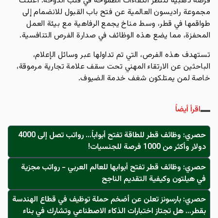
فرصة ذهبية
تنتظر الكفاءات الطموحة في قلب الدوحة. أعلنت
مجموعة راديسون العالمية عن فتح باب القبول للانضمام إلى
طواقمها في قطر، وسط مناخ يجمع الرفاهية مع بيئة العمل
المحفزة، مما يضع هذه الوظائف في صدارة الفرص التنافسية.
تستهدف هذه الفرص، التي تم تداولها عبر وسائل الإعلام،
الباحثين عن الارتقاء المهني تحت سقف علامة تجارية مرموقة،
خاصة لمن يمتلكون شغف خدمة الضيوف.
اقرأ أيضاً
حصري: وظائف قطر للطاقة تفتح أبواباً… رواتب تصل إلى 4000
دولار وأكثر من 1000 فرصة للجنسيات!
حصري: وظائف قطر تفتح أبوابها للعالم العربي - رواتب مجزية
في هيلتون وكيفية التقديم الناجح
حصري: بارسونز تعلن عن أضخم حملة توظيف في قطاع الهندسة
بقطر… هل تجتاز اختبارات الذكاء الاصطناعي وتشارك في بناء