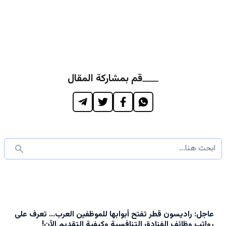
قم بمشاركة المقال
عاجل: راديسون قطر تفتح أبوابها للموظفين العرب… تعرف على
رواتب وظائف الفنادق التنافسية وكيفية التقديم الآن!