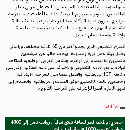
فرصة ذهبية
في أرقى المؤسسات التعليمية في الخليج، حاملةً
معها حزمة مزايا استثنائية للموظفين، باتت على مرمى ناظر
الطامحين لتطوير مسيرتهم المهنية. ذلك ما أعلنت عنه مدرسة
بيرلينج سيزون الدولية (أكاديمية الدوحة) بتوفير منصة مثالية
للاستقرار المهني عبر فتح باب التوظيف لتخصصات تعليمية
وإدارية واسعة للعام المقبل.
الصرح التعليمي الذي يجمع أكثر من 65 ثقافة مختلفه، وبالتالي
يخلق بيئة عمل ثرية ومتنوعة، يبحث حالياً عن مرشحين
متميزين للانضمام إلى كوادره. وتشمل الفرص الوظيفية المتاحة
قيادة برامج الدمج التعليمي والإشراف على دعم الطلاب، وتدريس
مناهج ICT البريطانية، والعمل كمعلمين للمرحلة الابتدائية،
ومعلمين لللغة الإنجليزية وفق المناهج البريطانية، وانضمام إلى
فريق الإدارة العليا للإشراف على المرحلة الثانوية.
اقرأ أيضاً
حصري: وظائف قطر للطاقة تفتح أبواباً… رواتب تصل إلى 4000
دولار وأكثر من 1000 فرصة للجنسيات!