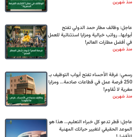
منذ شهرين
عاجل: وظائف مطار حمد الدولي تفتح
أبوابها.. رواتب خيالية ومزايا استثنائية للعمل
في أفضل مطارات العالم!
منذ شهرين
رسمي: غرفة الأحساء تفتح أبواب التوظيف بـ
250 فرصة عمل في قطاعات صادمة... ومزايا
مغرية لا تُقاوم!
منذ شهرين
عاجل: قطر تدعو كل خبراء التعليم… هذا هو
الموعد الحقيقي لتغيير حياتك المهنية
للأفضل!