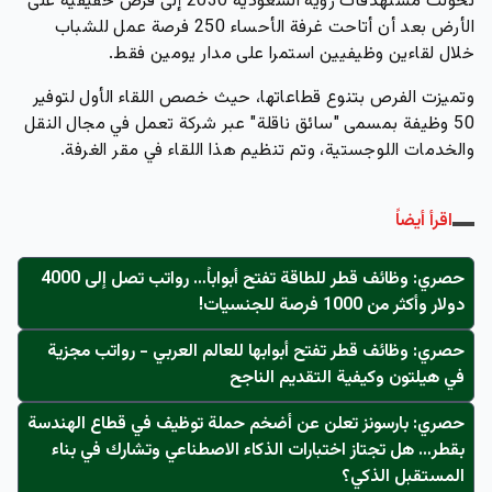
تحولت مستهدفات رؤية السعودية 2030 إلى فرص حقيقية على
الأرض بعد أن أتاحت غرفة الأحساء
250 فرصة عمل
للشباب
خلال لقاءين وظيفيين استمرا على مدار يومين فقط.
وتميزت الفرص بتنوع قطاعاتها، حيث خصص اللقاء الأول لتوفير
50 وظيفة بمسمى "سائق ناقلة"
عبر شركة تعمل في مجال النقل
والخدمات اللوجستية، وتم تنظيم هذا اللقاء في مقر الغرفة.
اقرأ أيضاً
حصري: وظائف قطر للطاقة تفتح أبواباً… رواتب تصل إلى 4000
دولار وأكثر من 1000 فرصة للجنسيات!
حصري: وظائف قطر تفتح أبوابها للعالم العربي - رواتب مجزية
في هيلتون وكيفية التقديم الناجح
حصري: بارسونز تعلن عن أضخم حملة توظيف في قطاع الهندسة
بقطر… هل تجتاز اختبارات الذكاء الاصطناعي وتشارك في بناء
المستقبل الذكي؟