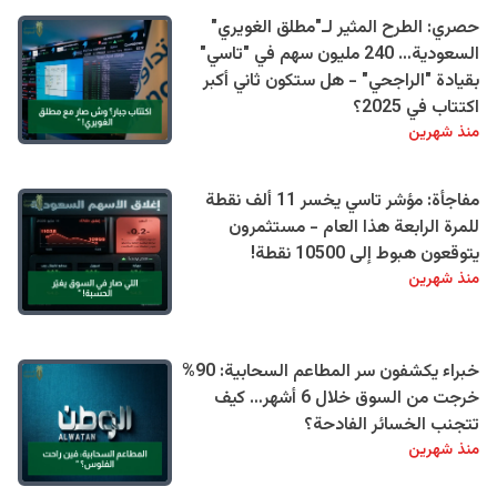
حصري: الطرح المثير لـ"مطلق الغويري"
السعودية… 240 مليون سهم في "تاسي"
بقيادة "الراجحي" - هل ستكون ثاني أكبر
اكتتاب في 2025؟
منذ شهرين
مفاجأة: مؤشر تاسي يخسر 11 ألف نقطة
للمرة الرابعة هذا العام - مستثمرون
يتوقعون هبوط إلى 10500 نقطة!
منذ شهرين
خبراء يكشفون سر المطاعم السحابية: 90%
خرجت من السوق خلال 6 أشهر… كيف
تتجنب الخسائر الفادحة؟
منذ شهرين