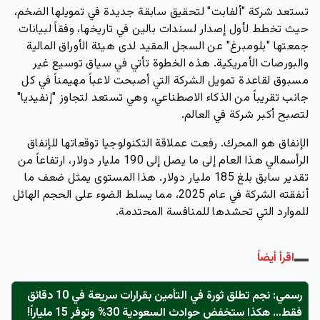
تستعد شركة "ألفابت" لتحقيق سابقة جديدة في تمويلها الضخم،
حيث تخطط لأول إصدار لسندات بالين في تاريخها، وفقاً لبيانات
جمعتها "بلومبرغ" عن السجل المقيد لدى هيئة الأوراق المالية
والبورصات الأمريكية. هذه الخطوة تأتي في سياق توسيع غير
مسبوق لقاعدة تمويل الشركة التي أصبحت لاعباً مهيمناً في كل
جانب تقريباً من الذكاء الاصطناعي، وهي تستعد لتجاوز "إنفيديا"
لتصبح أكبر شركة في العالم.
الإنفاق هو المحرك. رفعت عملاقة التكنولوجيا توقعاتها للإنفاق
الرأسمالي هذا العام إلى ما يصل إلى 190 مليار دولار، ارتفاعاً من
تقدير سابق بلغ 185 مليار دولار. هذا المستوى يمثل ضعف ما
أنفقته الشركة في عام 2025، مما يسلط الضوء على الحجم الهائل
للموارد التي تحشدها للمنافسة المحتدمة.
اقرأ أيضاً
رسمي: نجم تطلق ثورة في التأمين بقرارات سريعة في 10 دقائق
فقط… هكذا ستخفض حوادث السعودية 30% وتوفر 15 ملياراً!