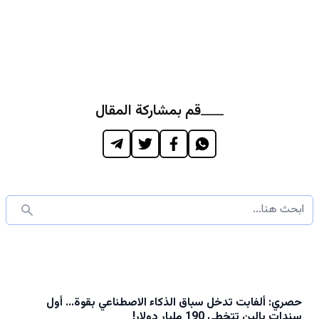
قم بمشاركة المقال
حصري: ألفابت تدخل سباق الذكاء الاصطناعي بقوة… أول
سندات بالين تتخطى 190 مليار دولار!