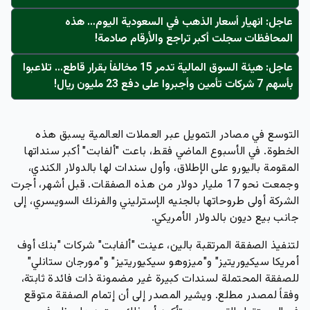
عاجل: انهيار أسعار الذهب في السعودية اليوم… هذه
المحافظات سجلت أكبر تراجع والأرقام صادمة!
عاجل: هيئة السوق المالية تدمر 15 مخالفاً بقرار قاطع… تلاعبوا
بأسهم 7 شركات تأمين وأجبروا على دفع 23 مليون ريال!
التوسع في مصادر التمويل عبر العملات العالمية يسبق هذه
الخطوة. في الأسبوع الماضي فقط، باعت "ألفابت" أكبر سنداتها
المقومة باليورو على الإطلاق، وأول سندات لها بالدولار الكندي،
وجمعت نحو 17 مليار دولار من هذه الصفقات. قبل أشهر، أجرت
الشركة أولى طروحاتها بالجنيه الإسترليني والفرنك السويسري، إلى
جانب بيع ديون بالدولار الأمريكي.
لتنفيذ الصفقة المرتقبة بالين، عينت "ألفابت" شركات "بنك أوف
أمريكا سيكيوريتيز" و"ميزوهو سيكيوريتيز" و"مورجان ستانلي"
للصفقة المحتملة لسندات كبيرة غير مضمونة ذات فائدة ثابتة،
وفقاً لمصدر مطلع. ويشير المصدر إلى أن إتمام الصفقة متوقع