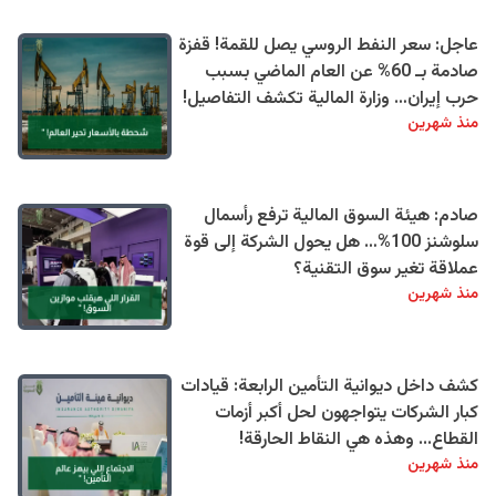
عاجل: سعر النفط الروسي يصل للقمة! قفزة
صادمة بـ 60% عن العام الماضي بسبب
حرب إيران… وزارة المالية تكشف التفاصيل!
منذ شهرين
صادم: هيئة السوق المالية ترفع رأسمال
سلوشنز 100%… هل يحول الشركة إلى قوة
عملاقة تغير سوق التقنية؟
منذ شهرين
كشف داخل ديوانية التأمين الرابعة: قيادات
كبار الشركات يتواجهون لحل أكبر أزمات
القطاع... وهذه هي النقاط الحارقة!
منذ شهرين