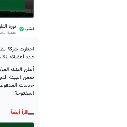
نورة الف
نشر:
تغطية الاخب
اجتازت شركة تطبيق
عدد أعضائه
32 شركة
أعلن البنك المر
ضمن البيئة التج
خدمات المدفوعا
المفتوحة.
اقرأ أيضاً