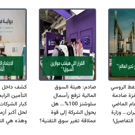
فط الروسي
صادم: هيئة السوق
كشف داخل دي
فزة صادمة
المالية ترفع رأسمال
التأمين الراب
العام الماضي
سلوشنز 100%… هل
كبار الشركات
ان… وزارة
يحول الشركة إلى قوة
لحل أكبر أزما
التفاصيل!
عملاقة تغير سوق التقنية؟
وهذه هي النق