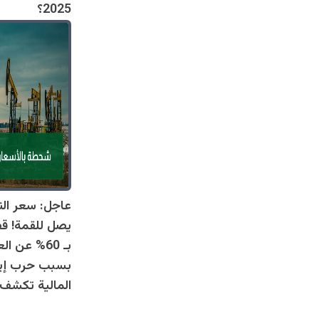
2025؟
عاجل: سعر الن
يصل للقمة! ق
بـ 60% عن 
بسبب حرب إير
المالية تكشف 