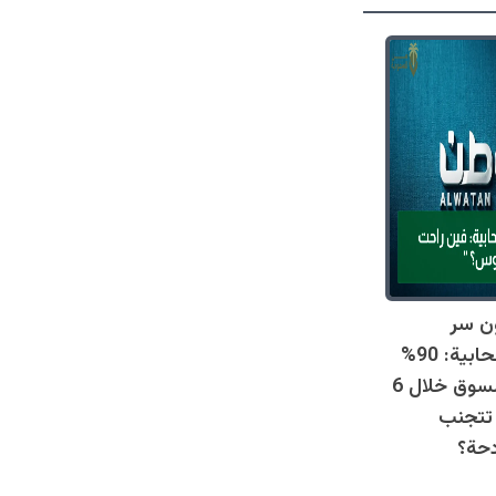
ن سر
المطاعم السحابية: 90%
خرجت من السوق خلال 6
تتجنب
دحة؟