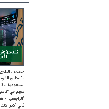
حصري: الطرح ا
لـ"مطلق الغوي
سهم في "تاسي"
"الراجحي" - 
ثاني أكبر اكتت