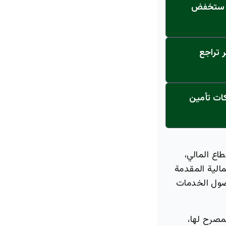
1 دقائق فقط… هكذا ستخفض
 تراجع
ة تدمر 15 مخالفاً بقرار قاطع… تلاعبوا بأسهم 7 شركات تأمين
اع المالي،
مالية المقدمة
صول الخدمات
مصرح لها،