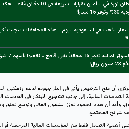
رسمي: نجم تطلق ثورة في التأمين بقرارات سريعة في 0
 ملياراً!
 أسعار الذهب في السعودية اليوم… هذه المحافظات سجلت أكبر
ة!
عاجل: هيئة السوق المالي
 ريال!
ركزي أن منح الترخيص يأتي في إطار جهوده لدعم وتمكين القط
ة التعاملات المالية، إلى جانب تشجيع الابتكار في الخدمات ال
. وأكد أن هذه الخطوة تعزز الشمول المالي وتوسع نطاق و
لف شرائح المجتمع.
على أهمية التعامل فقط مع المؤسسات المالية المرخصة أو ال