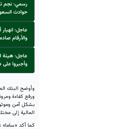
حوادث السعودية 30% وتوفر 15
عاجل: انهيار
والأرقام صادم
وأجبروا على دفع 23 مليون
وأوضح البنك الم
ورفع كفاءة ومرون
بشكل آمن وموثوق
المالية إلى مخت
كما أكد «ساما» 