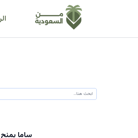
ال
ساما يمنح 