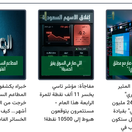
لمثير
مفاجأة: مؤشر تاسي
خبراء يكشفو
ري"
يخسر 11 ألف نقطة للمرة
السعودية… 240 مليون
الرابعة هذا العام -
 بقيادة
مستثمرون يتوقعون
أشهر… كيف 
هل ستكون
هبوط إلى 10500 نقطة!
الخسائر الفا
اب في