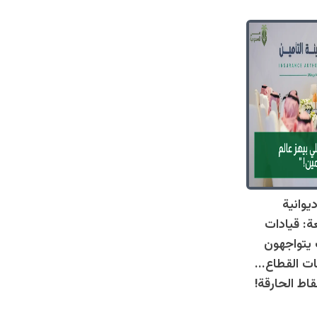
وانية
عة: قيادات
 يتواجهون
ت القطاع...
اط الحارقة!