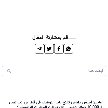
قم بمشاركة المقال
عاجل: أطلس داياس تفتح باب التوظيف في قطر برواتب تصل
لـ 10,000 دولار شهرياً... هل تمتلك المهارات للانضمام؟