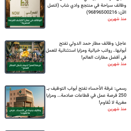
وظائف سياحة في منتجع وادي شاب (اتصل
الآن: 96896500216)
منذ شهرين
عاجل: وظائف مطار حمد الدولي تفتح
أبوابها.. رواتب خيالية ومزايا استثنائية للعمل
في أفضل مطارات العالم!
منذ شهرين
رسمي: غرفة الأحساء تفتح أبواب التوظيف بـ
250 فرصة عمل في قطاعات صادمة... ومزايا
مغرية لا تُقاوم!
منذ شهرين