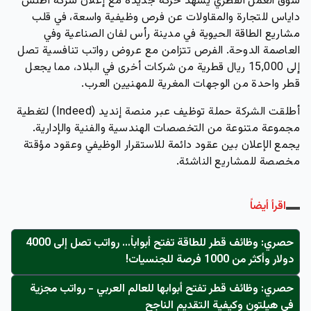
سوق العمل القطري يشهد حركة جديدة مع إعلان شركة
أطلس
داياس للتجارة والمقاولات
عن فرص وظيفية واسعة، في قلب
مشاريع الطاقة الحيوية في
مدينة رأس لفان الصناعية
وفي
العاصمة
الدوحة
. الفرص تتزامن مع عروض رواتب تنافسية تصل
إلى 15,000 ريال قطرية من شركات أخرى في البلاد، مما يجعل
قطر واحدة من الوجهات المغرية للمهنيين العرب.
أطلقت الشركة حملة توظيف عبر منصة
إنديد (Indeed)
لتغطية
مجموعة متنوعة من التخصصات الهندسية والفنية والإدارية.
يجمع الإعلان بين عقود دائمة للاستقرار الوظيفي وعقود مؤقتة
مخصصة للمشاريع الناشئة.
اقرأ أيضاً
حصري: وظائف قطر للطاقة تفتح أبواباً… رواتب تصل إلى 4000
دولار وأكثر من 1000 فرصة للجنسيات!
حصري: وظائف قطر تفتح أبوابها للعالم العربي - رواتب مجزية
في هيلتون وكيفية التقديم الناجح