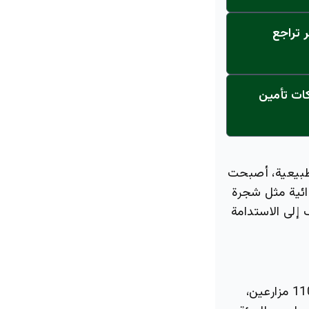
 تراجع
ة تدمر 15 مخالفاً بقرار قاطع… تلاعبوا بأسهم 7 شركات تأمين
 طبيعية، أصبحت
ائية مثل شجرة
 إلى الاستدامة
ويبلغ عدد أشجار القشطة في جازان أكثر من 4,200 شجرة، تحت إدارة حوالي 110 مزارعين،