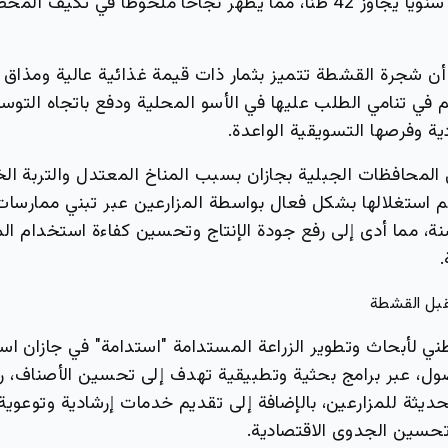
مما يحقق إنتاجًا سنويًا يجاوز 42 طنًا، مما يظهر نجاحًا ملحوظًا في تك
أن شجرة القشطة تتميز بثمار ذات قيمة غذائية عالية ومذاق 
في تنامي الطلب عليها في الأسو المحلية ودفع باتجاه التوسع 
ية وفرصها التسويقية الواعدة.
ي المحافظات الجبلية بجازان بسبب المناخ المعتدل والتربة ال
تم استغلالها بشكل فعال بواسطة المزارعين عبر تبني ممارسات
 مما أدى إلى رفع جودة الإنتاج وتحسين كفاءة استخدام الموا
.
قبل القشطة
طني لأبحاث وتطوير الزراعة المستدامة "استدامة" في جازان اس
ل، عبر برامج بحثية وتطبيقية تهدف إلى تحسين الأصناف، رفع
حديثة للمزارعين، بالإضافة إلى تقديم خدمات إرشادية وتوعوي
وتحسين الجدوى الاقتصادية.