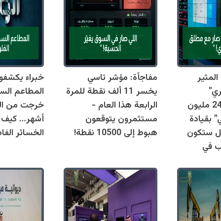
لمثير
مفاجأة: مؤشر تاسي
خبراء يكشفو
ري"
يخسر 11 ألف نقطة للمرة
السعودية… 240 مليون
الرابعة هذا العام -
 بقيادة
مستثمرون يتوقعون
أشهر… كيف 
هل ستكون
هبوط إلى 10500 نقطة!
الخسائر الفا
اب في