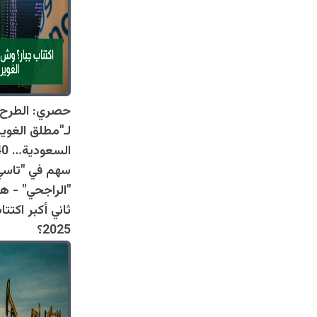
حصري: الطرح ا
لـ"مطلق الغوي
سهم في "تاسي"
"الراجحي" - 
ثاني أكبر اكتت
2025؟