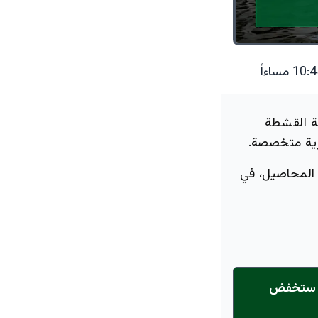
 طنًا سنويًا من فاكهة القشطة
يرية متخصصة.
ع المحاصيل، في
1 دقائق فقط… هكذا ستخفض