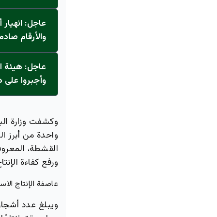
عاجل: انهيار
والأرقام صادم
وأجبروا على دفع 23 مليون
وكشفت وزارة الب
واحدة من أبرز ا
القشطة، المعروف
ورفع كفاءة الإنتاج
عاصفة الإنتاج الاست