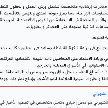
يذ مبادرات إرشادية متخصصة تشمل ورش العمل والحقول التطبي
ممارسات الزراعية، مما يعزز جودة المنتج وينهض بتنافسيته ف
 والأسر المنتجة في الاستفادة من الفرص الاقتصادية المرتبط
اعات غذائية متنوعة مثل العصائر والحلويات.
ة المتوقعة
 التوسع في زراعة فاكهة القشطة يساعد في تحقيق مكاسب مت
راعي وزيادة الاعتماد على المحاصيل ذات القيمة الاقتصادية المرتفع
 الاستوائية في الأسواق المحلية والخارجية.
ذات المناخ المناسب مثل جازان وعسير وبعض أجزاء المنطقة الغ
فئة والظروف البيئية الملائمة لنمو الأشجار وإنتاج ثمار ذات جودة 
الشهراني
لشهراني هو محرر إخباري متميز، متخصص في تغطية الأخبار في 