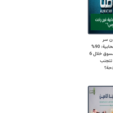
ن سر
المطاعم السحابية: 90%
خرجت من السوق خلال 6
تتجنب
دحة؟