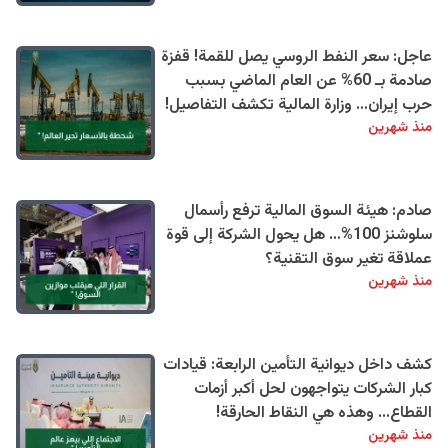
عاجل: سعر النفط الروسي يصل للقمة! قفزة
صادمة بـ 60% عن العام الماضي بسبب
حرب إيران… وزارة المالية تكشف التفاصيل!
منذ شهرين
صادم: هيئة السوق المالية ترفع رأسمال
سلوشنز 100%… هل يحول الشركة إلى قوة
عملاقة تغير سوق التقنية؟
منذ شهرين
كشف داخل ديوانية التأمين الرابعة: قيادات
كبار الشركات يتواجهون لحل أكبر أزمات
القطاع... وهذه هي النقاط الحارقة!
منذ شهرين