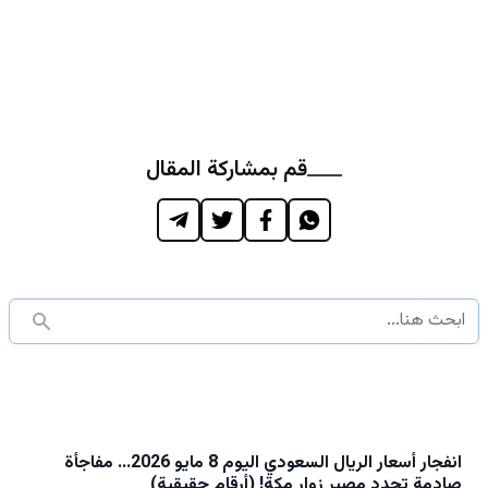
قم بمشاركة المقال
انفجار أسعار الريال السعودي اليوم 8 مايو 2026… مفاجأة
صادمة تحدد مصير زوار مكة! (أرقام حقيقية)