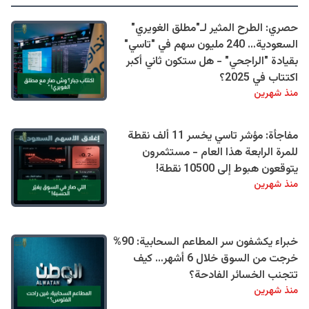
حصري: الطرح المثير لـ"مطلق الغويري"
السعودية… 240 مليون سهم في "تاسي"
بقيادة "الراجحي" - هل ستكون ثاني أكبر
اكتتاب في 2025؟
منذ شهرين
مفاجأة: مؤشر تاسي يخسر 11 ألف نقطة
للمرة الرابعة هذا العام - مستثمرون
يتوقعون هبوط إلى 10500 نقطة!
منذ شهرين
خبراء يكشفون سر المطاعم السحابية: 90%
خرجت من السوق خلال 6 أشهر… كيف
تتجنب الخسائر الفادحة؟
منذ شهرين