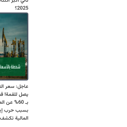
ثاني أكبر اكتت
2025؟
عاجل: سعر الن
يصل للقمة! ق
بـ 60% عن 
بسبب حرب إير
المالية تكشف 