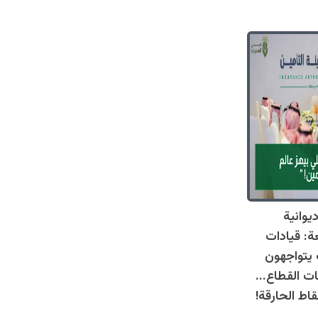
وانية
عة: قيادات
 يتواجهون
ت القطاع...
اط الحارقة!