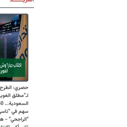
المزيــــــد
حصري: الطرح ا
لـ"مطلق الغوي
سهم في "تاسي"
"الراجحي" - 