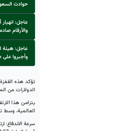
حوادث السعودية 30% وتوفر 15
عاجل: انهيار
والأرقام صادم
وأجبروا على دفع 23 مليون
تؤكد هذه القفزة
الدولارات من المضاربات نحو
يتزامن هذا الارت
العالمية، وسط ت
سرعة الاندفاع:
ارتفاع 3% في التعاملات الم