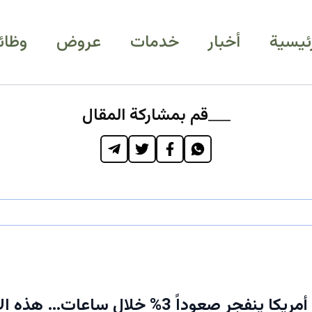
رئيسية
أخبار
خدمات
عروض
وظائ
قم بمشاركة المقال
عاجل: نفط أمريكا ينفجر صعوداً 3% خلال ساعات…