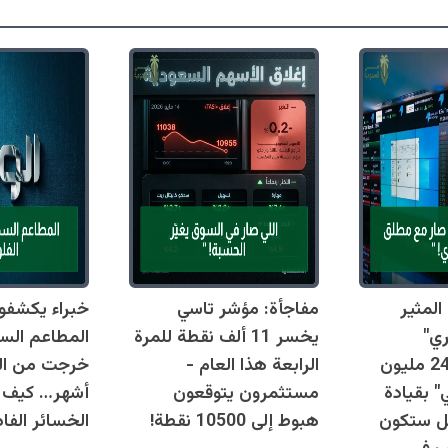
لمثير
مفاجأة: مؤشر تاسي
خبراء يكشفو
ري"
يخسر 11 ألف نقطة للمرة
السعودية… 240 مليون
الرابعة هذا العام -
 بقيادة
مستثمرون يتوقعون
أشهر… كيف 
هل ستكون
هبوط إلى 10500 نقطة!
الخسائر الفا