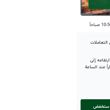
 التعاملات
رتفاعه إلى
زيادة بقيمة 2.37 دولار ليصل سعر البرميل إلى 97.18 دولاراً عند الساعة
1 دقائق فقط… هكذا ستخفض