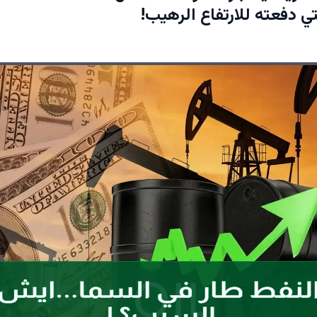
ي دفعته للارتفاع الرهيب!