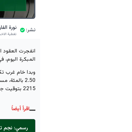
نورة الف
نشر:
تغطية الاخب
انفجرت العقود ال
المبكرة اليوم، 
وبدا خام غرب تك
2215 بتوقيت جرينتش.
اقرأ أيضاً