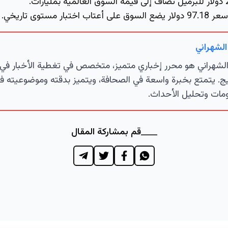
97 دولار يضع السوق على أعتاب اختبار مستوى تاريخي.
الشهراني
لشهراني هو محرر إخباري متميز، متخصص في تغطية الأخبار في 
ج. يتمتع بخبرة واسعة في الصحافة، ويتميز بدقته وموضوعيته ف
مات وتحليل الأحداث.
قم بمشاركة المقال