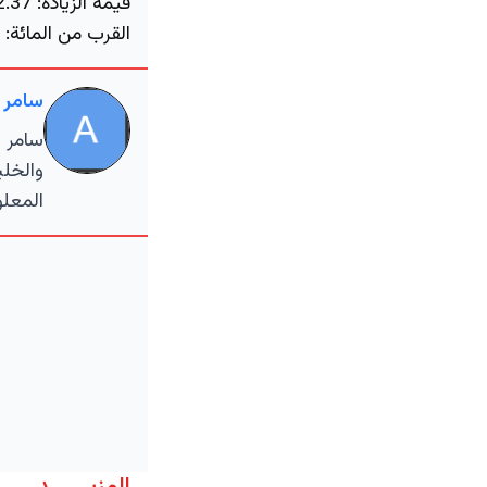
قيمة الزيادة:
2.37 دولار للبرميل تضاف إلى قيمة السوق العالمية بمليارات.
القرب من المائة:
سعر .18
سامر 
سامر ا
والخلي
المعلو