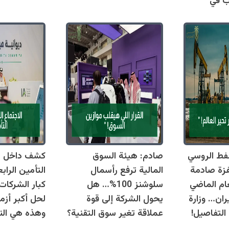
اب في
فط الروسي
صادم: هيئة السوق
كشف داخل دي
فزة صادمة
المالية ترفع رأسمال
التأمين الراب
العام الماضي
سلوشنز 100%… هل
كبار الشركات
ان… وزارة
يحول الشركة إلى قوة
لحل أكبر أزما
التفاصيل!
عملاقة تغير سوق التقنية؟
وهذه هي النق