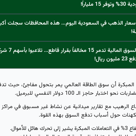
 ملياراً!
 أسعار الذهب في السعودية اليوم… هذه المحافظات سجلت أكبر
ة!
عاجل: هيئة السوق المالي
 ريال!
 المبكرة أن سوق الطاقة العالمي يمر بتحول مفاجئ، حيث تدف
 اختبار حاجز الـ 100 دولار النفسي للبرميل.
فاع الرهيب مع تقارير ميدانية عن نشاط غير مسبوق في مراكز ا
كهنات حول أسباب تدفع السوق بهذه القوة.
بكرة يشير إلى تحرك هائل للأموال.