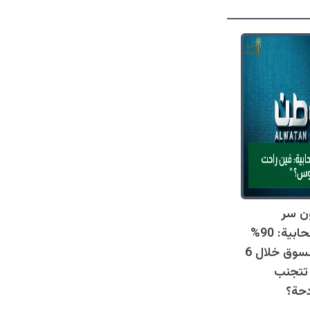
ن سر
المطاعم السحابية: 90%
خرجت من السوق خلال 6
تتجنب
دحة؟