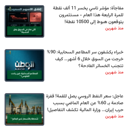
مفاجأة: مؤشر تاسي يخسر 11 ألف نقطة
للمرة الرابعة هذا العام - مستثمرون
يتوقعون هبوط إلى 10500 نقطة!
منذ شهرين
خبراء يكشفون سر المطاعم السحابية: 90%
خرجت من السوق خلال 6 أشهر… كيف
تتجنب الخسائر الفادحة؟
منذ شهرين
عاجل: سعر النفط الروسي يصل للقمة! قفزة
صادمة بـ 60% عن العام الماضي بسبب
حرب إيران… وزارة المالية تكشف التفاصيل!
منذ شهرين