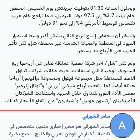
وبحلول الساعة 01:30 بتوقيت جرينتش يوم الخميس، انخفض
خام برنت 3.7% إلى 97.5 دولار للبرميل، فيما تراجع خام غرب
تكساس الوسيط الأمريكي 4% إلى نحو 91 دولاراً.
ويُنتظر أن ينخفض إنتاج الربع الثاني بشكل أكبر وسط استمرار
القيود في المنطقة والصيانة الشاملة عبر محفظة شل، لكن تأثير
الحرب على الأرباح قد يستمر.
ولم تكن "شل"، آخر شركة نفطية عملاقة تعلن عن أرباحها ربع
السنوية، الوحيدة التي استفادت. حيث حققت شركات تداول
النفط المستقلة مثل مجموعة فيتول ومجموعة ترافيجورا أرباحاً
هائلة أيضاً، كما ارتفعت أرباح شركتي "بي بي" و"توتال إنرجيز"
بفضل الأداء القوي للتداول خلال الحرب. واستفادت الشركتان
الأمريكيتان "إكسون موبيل" و"شيفرون" من ارتفاع الأسعار كذلك.
سامر الشهراني
سامر الشهراني هو محرر إخباري متميز، متخصص في
تغطية الأخبار في الوطن العربي والخليج. يتمتع بخبرة