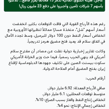
عاجل: هيئة السوق المالية تدمر 15 مخالفاً بقرار قاطع… تلاعبوا
بأسهم 7 شركات تأمين وأجبروا على دفع 23 مليون ريال!
رغم هذه الأرباح القوية التي فاقت التوقعات بكثير، انخفضت
أسعار أسهم "شل"، متخذة مسارًا مماثلاً لنظيراتها الأوروبية مع
انخفاض أسعار النفط دون 100 دولار للبرميل، وسط تجدد الآمال
في اتفاق سلام قد يعيد فتح مضيق هرمز تدريجياً.
وكانت تقارير إخبارية دولية نقلت عن مصادر أن مقترح سلام
أمريكي قد ينهي الحرب رسمياً، فيما حث وزير الخزانة الأمريكي
سكوت بيسنت الصين على تكثيف جهودها الدبلوماسية لإقناع
إيران بفتح المضيق أمام الملاحة الدولية.
أرقام الحرب:
صافي الأرباح المعدلة:
6.92 مليار دولار
.
متوسط توقعات المحللين:
6.1 مليار دولار
.
انخفاض إنتاج النفط والغاز بسبب الصراع:
10%
.
انخفاض إجمالي الإنتاج: نحو
4%
.