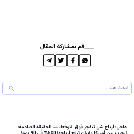
قم بمشاركة المقال
عاجل: أرباح شل تنفجر فوق التوقعات… الحقيقة الصادمة:
الحرب بين أمريكا وإيران ترفع أرباحها 500% في 90 يوم!