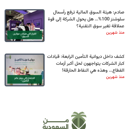
صادم: هيئة السوق المالية ترفع رأسمال
سلوشنز 100%… هل يحول الشركة إلى قوة
عملاقة تغير سوق التقنية؟
منذ شهرين
كشف داخل ديوانية التأمين الرابعة: قيادات
كبار الشركات يتواجهون لحل أكبر أزمات
القطاع... وهذه هي النقاط الحارقة!
منذ شهرين