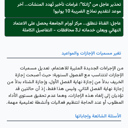
تحذير عاجل من "زاتكا": غرامات تأخير تُهدد المنشآت… آخر
موعد لتقديم نماذج الضريبة 10 يوليو!
عاجل: القناة تنطلق... مركز أورام الجامعة يحصل على الاعتماد
النهائي ويعلن خدماته لـ3 محافظات - التفاصيل الكاملة
تغير مسميات الإجازات والمواعيد
من الإجراءات الجديدة المثيرة للاهتمام، تعديل
مسميات
الإجازات
لتتناسب مع الفصول السنوية؛ حيث أصبحت إجازة
الخريف بدلاً من إجازة نهاية الفصل الأول، وإجازة الشتاء بدلاً من
إجازة نهاية الفصل الثاني. وليس هذا فقط، إذ أن
حالتين قد
تؤديان إلى إلغاء هذه الإجازات
، وهما عدم تحقيق مستوى الأداء
المطلوب أو عند الحاجة لتنظيم فعاليات وأنشطة تعليمية مهمة.
الأسئلة الشائعة وإجاباتها