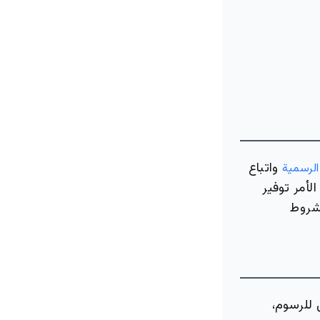
واتباع
الرسمية
لأمر توفير
لشروط
 للرسوم،