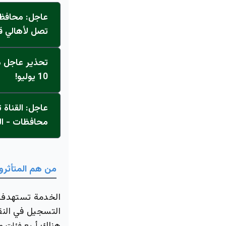
عاجل: محافظ 
تصل لأهالي ق
تحذير عاجل من
10 يوليو!
محافظات - ال
من هم المتأثرون
الخدمة تستهدف ب
التسجيل في النق