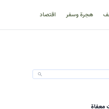
ف
هجرة وسفر
اقتصاد
ي النقل المدرسي 1447.. و4 فئات معفاة