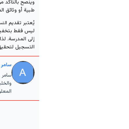
وينصح بالتأكد من
طبية أو وثائق ال
يُعتبر تقديم
التس
ليس فقط بتخفيف 
إلى المدرسة. لذا
التسجيل لتحقيق 
سامر 
سامر ا
والخلي
المعلو