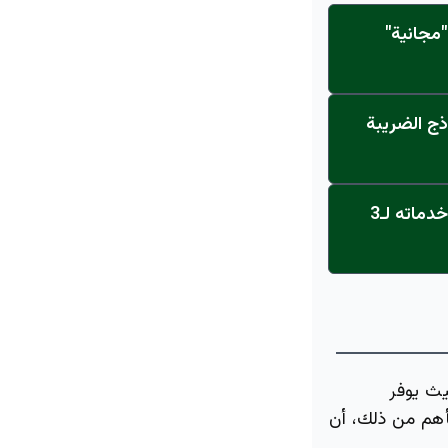
مجانية"
ذج الضريبة
عاجل: القناة تنطلق... مركز أورام الجامعة يحصل على الاعتماد النهائي ويعلن خدماته لـ3
ث يوفر
أهم من ذلك، أن