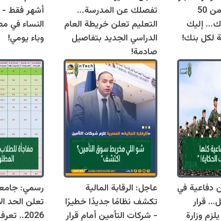
اليوم وتقترب من 50
تفصلك عن المدرسة...
أشهر فقط - 
ك... إليك
التعليم تعلن خريطة العام
النساء في مص
ة لكل بنك!
الدراسي الجديد بتفاصيل
وباء يومي!
صادمة!
قوانين دفاعية في
عاجل: الرقابة المالية
رسمي: جامع
ل… قرار
تكشف نظامًا جديدًا خطيرًا
تعلن الحد ال
زم وزارة
- شركات التأمين أمام قرار
2026.. ت