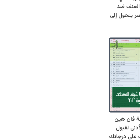
العنف ضد
ر يتحول إلى
ة فان هين
أدنى لقبول
عرف على درجاتك