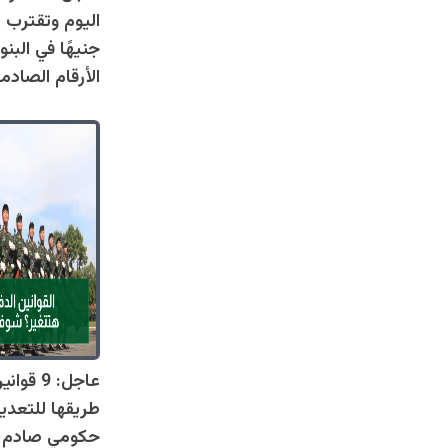
جنيهًا في البنو
الأرقام الصادم
عاجل: 9 
طريقها للتعدي
حكومي صادم يل