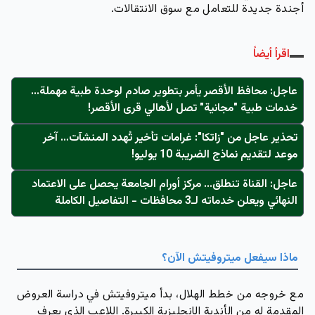
أجندة جديدة للتعامل مع سوق الانتقالات.
اقرأ أيضاً
عاجل: محافظ الأقصر يأمر بتطوير صادم لوحدة طبية مهملة...
خدمات طبية "مجانية" تصل لأهالي قرى الأقصر!
تحذير عاجل من "زاتكا": غرامات تأخير تُهدد المنشآت… آخر
موعد لتقديم نماذج الضريبة 10 يوليو!
عاجل: القناة تنطلق... مركز أورام الجامعة يحصل على الاعتماد
النهائي ويعلن خدماته لـ3 محافظات - التفاصيل الكاملة
ماذا سيفعل ميتروفيتش الآن؟
مع خروجه من خطط الهلال، بدأ ميتروفيتش في دراسة العروض
المقدمة له من الأندية الإنجليزية الكبيرة. اللاعب الذي يعرف