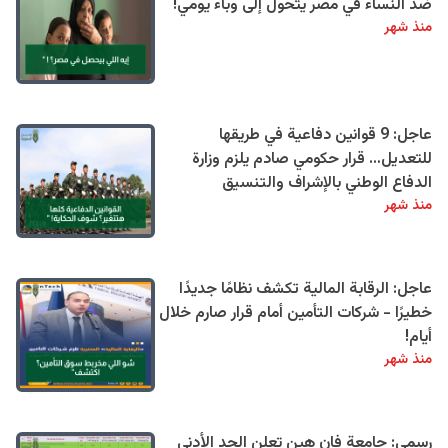
ضد النساء في مصر يتحول إلى وباء يومي!
منذ شهر
عاجل: 9 قوانين دفاعية في طريقها
للتعديل… قرار حكومي صادم يلزم وزارة
الدفاع الوطني بالإشراف والتنسيق
منذ شهر
عاجل: الرقابة المالية تكشف نظامًا جديدًا
خطيرًا - شركات التأمين أمام قرار صارم خلال
أيام!
منذ شهر
رسمي: جامعة فان هين تعلن الحد الأدنى