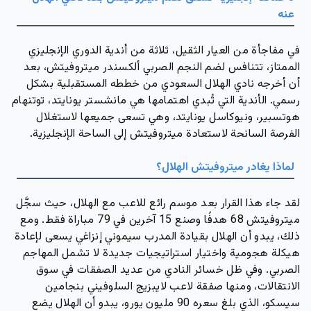
عنه
في مفاجأة من العيار الثقيل، ثلاثة من أندية الدوري الإنجليزي
الممتاز، تتنافس لضم النجم الصربي ألكسندر ميتروفيتش، بعد
أن أخرجه نادي الهلال السعودي من خططه المستقبلية بشكل
رسمي. الأندية التي تُبدي اهتمامها هي
مانشستر يونايتد
،
توتنهام
هوتسبير
، و
نيوكاسل يونايتد
، وهي تسعى جميعها لاستغلال
الفرصة السانحة لاستعادة ميتروفيتش إلى الساحة الإنجليزية.
لماذا يغادر ميتروفيتش الهلال؟
لقد جاء هذا القرار بعد موسم رائع للاعب مع الهلال، حيث سجَّل
ميتروفيتش 68 هدفًا وصنع 15 آخرين في 79 مباراة فقط. ومع
ذلك، يبدو أن الهلال بقيادة المدرب
سيموني إنزاغي
يسعى لإعادة
هيكلة هجومية واختيار استراتيجيات جديدة لا تشمل المهاجم
الصربي. وفي ظل خسائر النادي من عديد الصفقات في سوق
الانتقالات، ومنها صفقة لاعب لايبزيج السلوفيني
بنجامين
سيسكو
، الذي بلغ سعره 90 مليون يورو، يبدو أن الهلال يضع