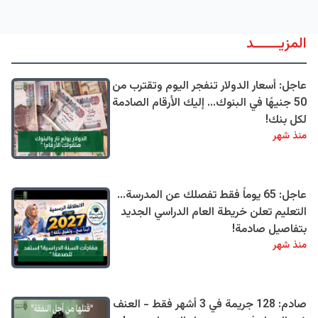
المزيــــــد
عاجل: أسعار الدولار تنفجر اليوم وتقترب من
50 جنيهًا في البنوك... إليك الأرقام الصادمة
لكل بنك!
منذ شهر
عاجل: 65 يوماً فقط تفصلك عن المدرسة...
التعليم تعلن خريطة العام الدراسي الجديد
بتفاصيل صادمة!
منذ شهر
صادم: 128 جريمة في 3 أشهر فقط - العنف