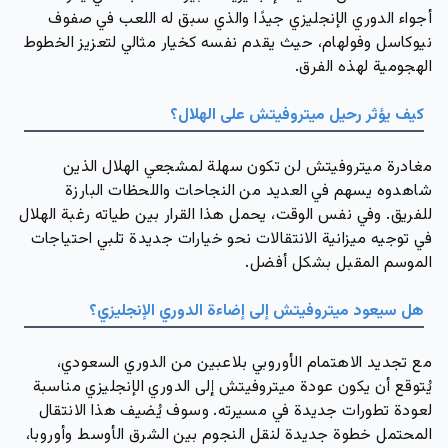
أجواء الدوري الإنجليزي جيدًا والذي سبق له اللعب في صفوف
نيوكاسل
و
فولهام
، حيث يقدم نفسه كخيار مثالي لتعزيز الخطوط
الهجومية لهذه الفرق.
كيف يؤثر رحيل ميتروفيتش على الهلال؟
مغادرة ميتروفيتش لن تكون سهلة لمشجعي الهلال الذين
شاهدوه يسهم في العديد من النجاحات واللحظات البارزة
للفريق. وفي نفس الوقت، يحمل هذا القرار بين طياته رغبة الهلال
في توجيه ميزانية الانتقالات نحو خيارات جديدة تلبي احتياجات
الموسم المقبل بشكل أفضل.
هل سيعود ميتروفيتش إلى إضاءة الدوري الإنجليزي؟
مع تجديد الاهتمام الأوروبي بلاعبين من الدوري السعودي،
يُتوقع أن يكون عودة ميتروفيتش إلى الدوري الإنجليزي مناسبة
لعودة تطورات جديدة في مسيرته. وسوف يُضيف هذا الانتقال
المحتمل خطوة جديدة لنقل النجوم بين الشرق الأوسط وأوروبا،