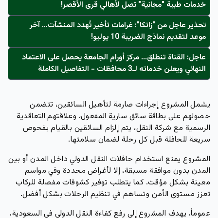
خدمات طبية "مجانية" تصل لأهالي قرى الأقصر!
تحذير عاجل من "زاتكا": غرامات تأخير تُهدد المنشآت… آخر
موعد لتقديم نماذج الضريبة 10 يوليو!
عاجل: القناة تنطلق... مركز أورام الجامعة يحصل على الاعتماد
النهائي ويعلن خدماته لـ3 محافظات - التفاصيل الكاملة
يشمل المشروع إجراءات صارمة لتأهيل السائقين، تتضمن
حصولهم على بطاقة سائق سارية المفعول، وعلاقتهم التعاقدية
الرسمية مع شركة النقل، يتم إلزام السائقين بالقيام بفحوص
سريعة للحافلة قبل كل رحلة لضمان سلامتها.
المشروع يمنع استخدام حافلات النقل الدولي داخل المدن أو بين
المدن بدون موافقة مسبقة، إلا لأغراض محددة وفي مواسم
معينة بشكل مؤقت. كما يتطلب توفير كشوفات مفصلة للركاب
تعزز مستوى الأمن وتساهم في تنظيم الرحلات بشكل أفضل.
عموماً، يهدف المشروع إلى رفع كفاءة النقل الدولي في السعودية،