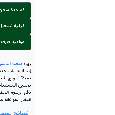
كم مدة سجن ا
كيفية تسجيل ا
مواعيد صرف ر
زيارة
منصة التأشير
إنشاء حساب جديد
تعبئة نموذج طلب 
تحميل المستندات
دفع الرسوم المطل
انتظار الموافقة ع
نصائح لضما