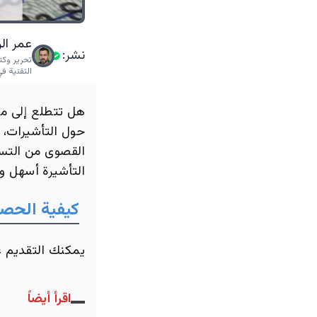
عمر ال
نشر:
تحرير وكت
التقنية في
هل تتطلع إلى م
حول التأشيرات، 
القصوى من التسه
التأشيرة أسهل و
كيفية الحصو
يمكنك التقديم عل
اقرأ أيضاً