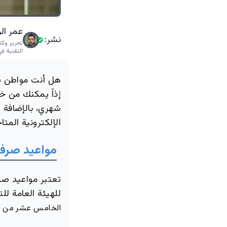
عمر ال
نشر:
تحرير وكت
التقنية في
هل أنت مواطن س
إذاً يمكنك من خ
شهري، بالإضافة 
الإلكترونية المت
مواعيد صرف 
تعتبر مواعيد صرف
للهيئة العامة لل
الخامس عشر من ا