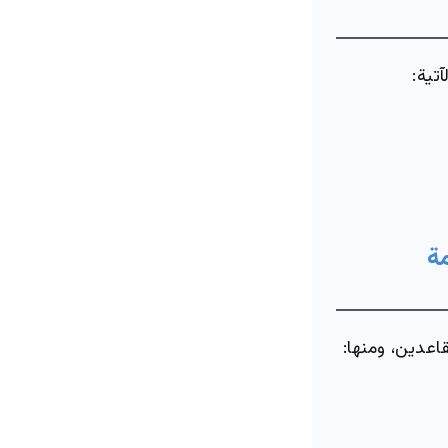
تية:
ة
اعدين، ومنها: