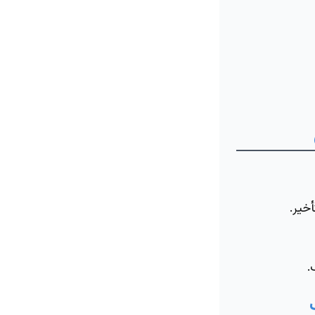
خير.
.