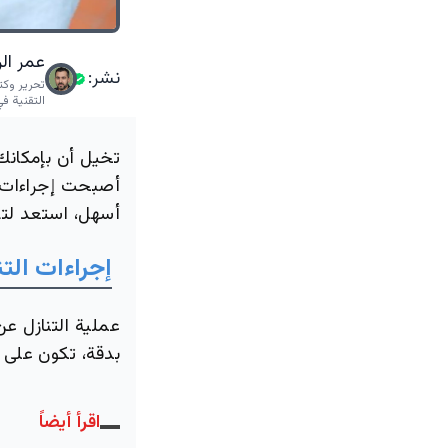
عمر ال
نشر:
تحرير وكت
التقنية في
تخيل أن بإمكانك
أصبحت إجراءات ال
أسهل، استعد لتب
إجراءات الت
عملية التنازل ع
بدقة، تكون على ا
اقرأ أيضاً