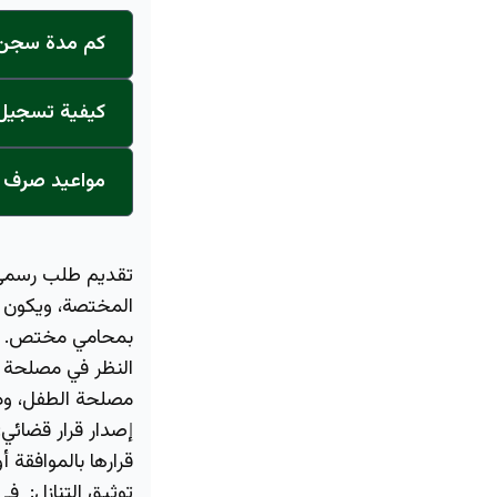
كم مدة سجن ا
كيفية تسجيل ا
مواعيد صرف ر
تقديم طلب رسمي
المختصة، ويكون 
بمحامي مختص.
النظر في مصلحة 
مصلحة الطفل، وذ
إصدار قرار قضائي
قرارها بالموافقة 
توثيق التنازل:
في 