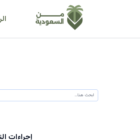
ال
إجراءات ال