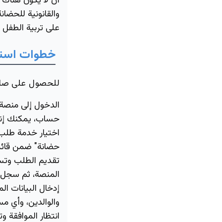
أن لا يكون هناك أ
والقانونية للحضان
على تربية الطفل 
خطوات استخ
للحصول على صك ح
الدخول إلى منصة 
حساب، يمكنك إن
اختيار خدمة طلب
حضانة" ضمن قائم
تقديم الطلب وت
المنصة، ثم سجل 
إدخال البيانات ال
والوالدين، وأي م
انتظار الموافقة 