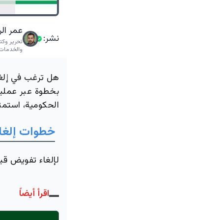
عمر الر
نشر:
تحرير وكت
والخدمات 
هل ترغب في إلغا
بخطوة عبر عملية 
الحكومية، استمت
خطوات إلغاء
لإلغاء تفويض قيا
اقرأ أيضاً