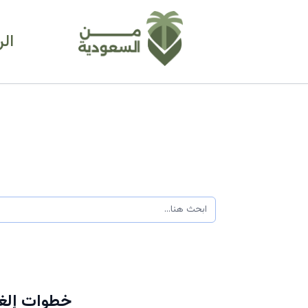
ال
خطوات إلغا