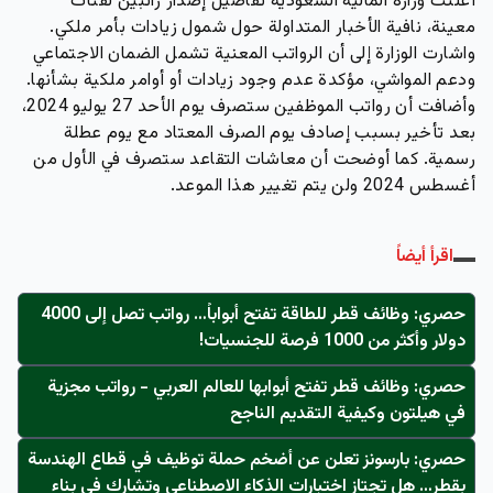
أعلنت وزارة المالية السعودية تفاصيل إصدار راتبين لفئات
معينة، نافية الأخبار المتداولة حول شمول زيادات بأمر ملكي.
واشارت الوزارة إلى أن الرواتب المعنية تشمل الضمان الاجتماعي
ودعم المواشي، مؤكدة عدم وجود زيادات أو أوامر ملكية بشأنها.
وأضافت أن رواتب الموظفين ستصرف يوم الأحد 27 يوليو 2024،
بعد تأخير بسبب إصادف يوم الصرف المعتاد مع يوم عطلة
رسمية. كما أوضحت أن معاشات التقاعد ستصرف في الأول من
أغسطس 2024 ولن يتم تغيير هذا الموعد.
اقرأ أيضاً
حصري: وظائف قطر للطاقة تفتح أبواباً… رواتب تصل إلى 4000
دولار وأكثر من 1000 فرصة للجنسيات!
حصري: وظائف قطر تفتح أبوابها للعالم العربي - رواتب مجزية
في هيلتون وكيفية التقديم الناجح
حصري: بارسونز تعلن عن أضخم حملة توظيف في قطاع الهندسة
بقطر… هل تجتاز اختبارات الذكاء الاصطناعي وتشارك في بناء