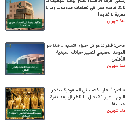
رسمي: غرفة الأحساء تفتح أبواب التوظيف بـ
250 فرصة عمل في قطاعات صادمة... ومزايا
مغرية لا تُقاوم!
منذ شهرين
عاجل: قطر تدعو كل خبراء التعليم… هذا هو
الموعد الحقيقي لتغيير حياتك المهنية
للأفضل!
منذ شهرين
صادم: أسعار الذهب في السعودية تنفجر
اليوم… عيار 21 يصل لـ500 ريال بعد قفزة
جنونية!
منذ شهرين