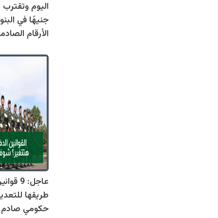
جنيهًا في البنو
الأرقام الصادم
عاجل: 9 
طريقها للتعدي
حكومي صادم يل