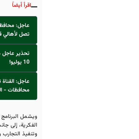
اقرأ أيضاً
عاجل: محافظ 
تصل لأهالي ق
تحذير عاجل من
10 يوليو!
محافظات - ال
ويشمل البرنامج 
الفكرية، إلى جان
وتنفيذ التجارب و