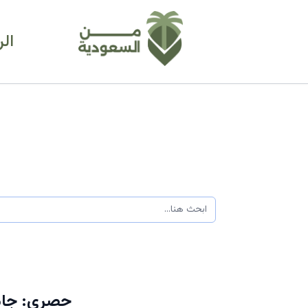
ال
حصري: جامع