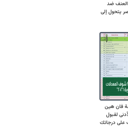
العنف ضد
ر يتحول إلى
ة فان هين
أدنى لقبول
عرف على درجاتك