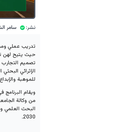
نشر:
سامر الش
تدريب عملي وميد
حيث يتيح لهن تط
تصميم التجارب وح
الإثرائي البحثي
للموهبة والإبداع
من وكالة الجامعة
البحث العلمي وا
2030.