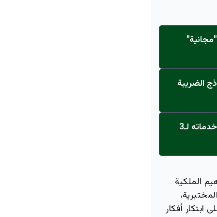
مجانية"
ذج الضريبة
عاجل: القناة تنطلق... مركز أورام الجامعة يحصل على الاعتماد النهائي ويعلن خدماته لـ3
يم الملكية
لمختبرية،
 ابتكار أفكار