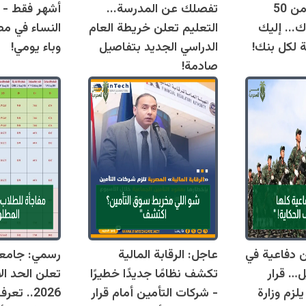
اليوم وتقترب من 50
تفصلك عن المدرسة...
أشهر فقط - 
ك... إليك
التعليم تعلن خريطة العام
النساء في مص
ة لكل بنك!
الدراسي الجديد بتفاصيل
وباء يومي!
صادمة!
قوانين دفاعية في
عاجل: الرقابة المالية
رسمي: جامع
ل… قرار
تكشف نظامًا جديدًا خطيرًا
تعلن الحد ال
زم وزارة
- شركات التأمين أمام قرار
2026.. ت