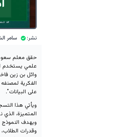
نشر:
سامر الش
حقق معلم سعودي
علمي يستخدم الذك
وائل بن زين فا
الفكرية لمصنفه 
على البيانات".
ويأتي هذا التسج
المتميزة، الذي ن
ويهدف النموذج ا
وقدرات الطلاب، 