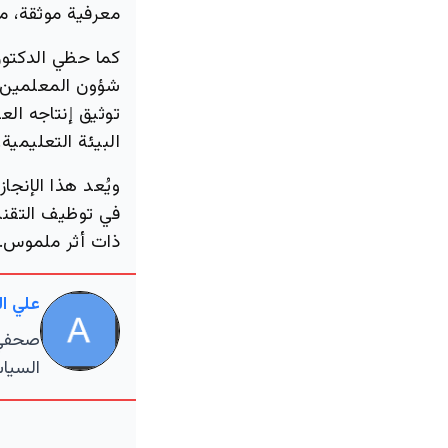
معرفية موثقة، مم
كما حظي الدكتو
شؤون المعلمين با
توثيق إنتاجه الع
البيئة التعليمية.
ويُعد هذا الإنجا
في توظيف التقنيا
ذات أثر ملموس.
علي ا
صحفي م
السياس