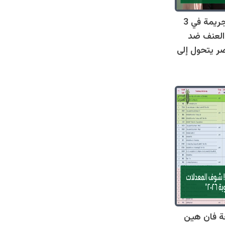
صادم: 128 جريمة في 3
العنف ضد
ر يتحول إلى
ة فان هين