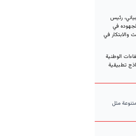
اني، رئيس
 لجهوده في
ث والابتكار في
اءات الوطنية
اذج تطبيقية
متنوعة مثل