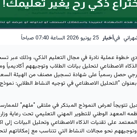
هراني
في
أخبار
25 يونيو 2026 الساعة 07:40 صباحاً
 خطوة عملية نادرة في مجال التعليم الذكي، وذلك عبر تس
اء الاصطناعي لتحليل بيانات الطلاب وتوجيههم أكاديمياً ومهني
خرجي حصل رسمياً على شهادة تسجيل مصنف من الهيئة السعود
بعنوان "التحليل الاصطناعي في توجيه النشاط الطلابي: نموذج
يل تتويجاً لعرض النموذج المبتكر في ملتقى "ملهم" للممارسا
ظمه المعهد الوطني للتطوير المهني التعليمي تحت رعاية وزارة
لمعتمد على تقنيات الذكاء الاصطناعي وتحليل البيانات إلى 
وتوجيههم نحو مجالات النشاط التي تتناسب مع إمكاناتهم ل