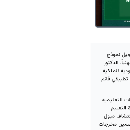
جيل نموذج
اً. الدكتور
ية للملكية
 تطبيقي قائم
ت التعليمية
 التعليم.
اكتشاف ميول
تحسين مخرجات