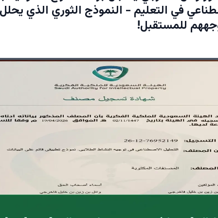
طناعي في التعليم - النموذج الثوري الذي يحلل 
جههم للمستقبل!