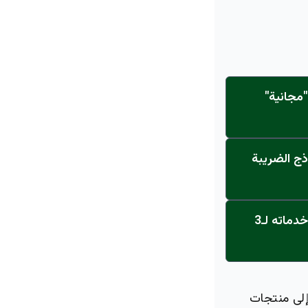
مجانية"
ذج الضريبة
عاجل: القناة تنطلق... مركز أورام الجامعة يحصل على الاعتماد النهائي ويعلن خدماته لـ3
إلى منتجات