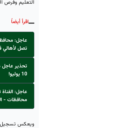
التعليم وفرص ال
اقرأ أيضاً
عاجل: محافظ 
تصل لأهالي ق
تحذير عاجل من
10 يوليو!
محافظات - ال
ويعكس تسجيل الم