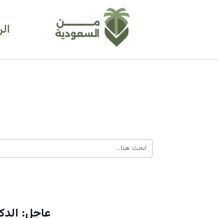
ال
عاجل: الدك