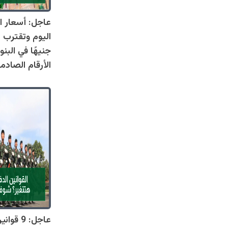
عاجل: أسعار ال
جنيهًا في البنو
الأرقام الصادم
عاجل: 9 