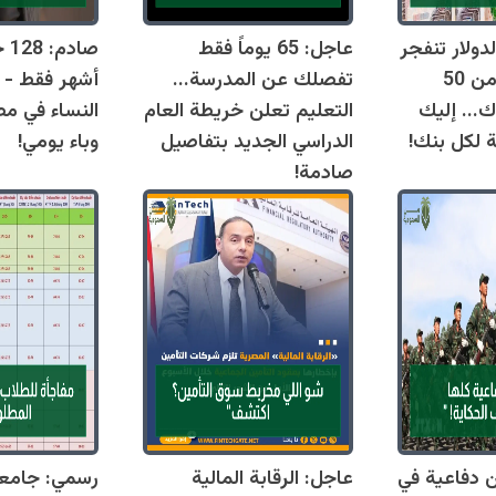
دولار تنفجر
عاجل: 65 يوماً فقط
اليوم وتقترب من 50
تفصلك عن المدرسة...
أشهر فقط - 
ك... إليك
التعليم تعلن خريطة العام
النساء في مص
ة لكل بنك!
الدراسي الجديد بتفاصيل
وباء يومي!
صادمة!
قوانين دفاعية في
عاجل: الرقابة المالية
رسمي: جامع