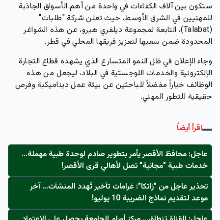
ستكون بين آلاف الكفاءات في واحدة من أهم الأسواق الجاذبة
للمهنيين في الشرق الأوسط، حيث تعلن
شركة "طلبات"
(Talabat)
، التابعة لمجموعة ديلفري هيرو، عن هذه الشواغر
المحدودة ضمن سعيها لتعزيز فريقها المحلي في قطر.
وجاء الإعلان في ظل النمو المتسارع الذي يشهده قطاع التجارة
الإلكترونية والخدمات اللوجستية في البلاد، ليجعل من هذه
الوظائف خياراً مفضلاً للباحثين عن بيئة عمل ديناميكية وفرص
حقيقية للتطور المهني.
اقرأ أيضاً
عاجل: محافظ الأقصر يأمر بتطوير صادم لوحدة طبية مهملة...
خدمات طبية "مجانية" تصل لأهالي قرى الأقصر!
تحذير عاجل من "زاتكا": غرامات تأخير تُهدد المنشآت… آخر
موعد لتقديم نماذج الضريبة 10 يوليو!
عاجل: القناة تنطلق... مركز أورام الجامعة يحصل على الاعتماد