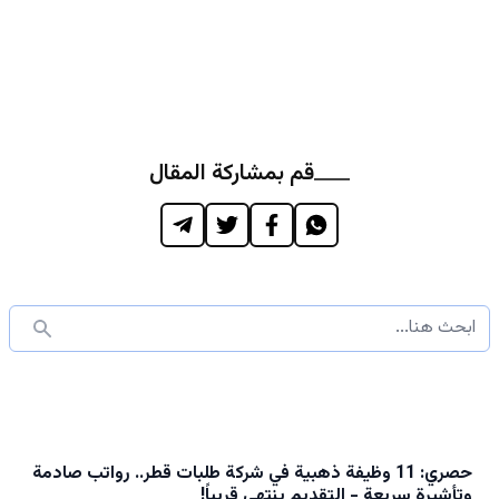
قم بمشاركة المقال
حصري: 11 وظيفة ذهبية في شركة طلبات قطر.. رواتب صادمة
وتأشيرة سريعة - التقديم ينتهي قريباً!