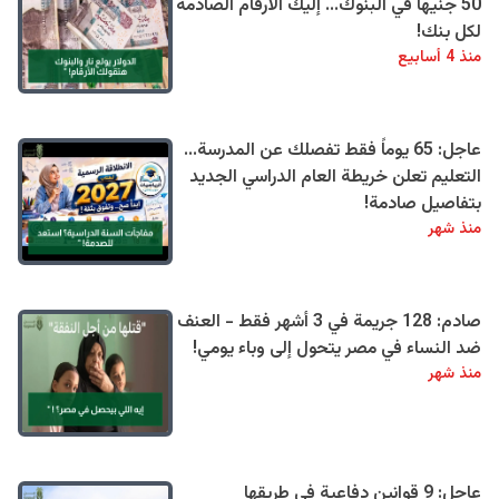
50 جنيهًا في البنوك... إليك الأرقام الصادمة
لكل بنك!
منذ 4 أسابيع
عاجل: 65 يوماً فقط تفصلك عن المدرسة...
التعليم تعلن خريطة العام الدراسي الجديد
بتفاصيل صادمة!
منذ شهر
صادم: 128 جريمة في 3 أشهر فقط - العنف
ضد النساء في مصر يتحول إلى وباء يومي!
منذ شهر
عاجل: 9 قوانين دفاعية في طريقها