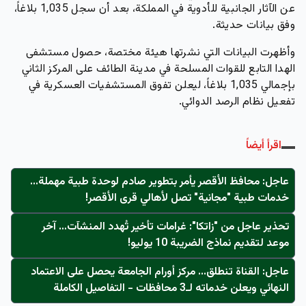
عن الآثار الجانبية للأدوية في المملكة، بعد أن سجل 1,035 بلاغاً،
وفق بيانات حديثة.
وأظهرت البيانات التي نشرتها هيئة مختصة، حصول مستشفى
الهدا التابع للقوات المسلحة في مدينة الطائف على المركز الثاني
بإجمالي 1,035 بلاغاً، ليعلن تفوق المستشفيات العسكرية في
تفعيل نظام الرصد الدوائي.
اقرأ أيضاً
عاجل: محافظ الأقصر يأمر بتطوير صادم لوحدة طبية مهملة...
خدمات طبية "مجانية" تصل لأهالي قرى الأقصر!
تحذير عاجل من "زاتكا": غرامات تأخير تُهدد المنشآت… آخر
موعد لتقديم نماذج الضريبة 10 يوليو!
عاجل: القناة تنطلق... مركز أورام الجامعة يحصل على الاعتماد
النهائي ويعلن خدماته لـ3 محافظات - التفاصيل الكاملة