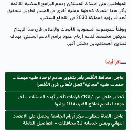
المواطنين على امتلاك المساكن ودعم البرامج السكنية القائمة.
يأتي هذا التحرك كخطوة عملية أخرى في المسار الطويل لتحقيق
أهداف رؤية المملكة 2030 في القطاع السكني.
ووفقاً للمجموعة السعودية للأبحاث والإعلام، فإن هذا الإيداع
سيكون مخصصاً لدعم أرباح عقود برامج الدعم السكني، بهدف
تمكين المستفيدين بشكل أكبر.
اقرأ أيضاً
عاجل: محافظ الأقصر يأمر بتطوير صادم لوحدة طبية مهملة...
خدمات طبية "مجانية" تصل لأهالي قرى الأقصر!
تحذير عاجل من "زاتكا": غرامات تأخير تُهدد المنشآت… آخر
موعد لتقديم نماذج الضريبة 10 يوليو!
عاجل: القناة تنطلق... مركز أورام الجامعة يحصل على الاعتماد
النهائي ويعلن خدماته لـ3 محافظات - التفاصيل الكاملة