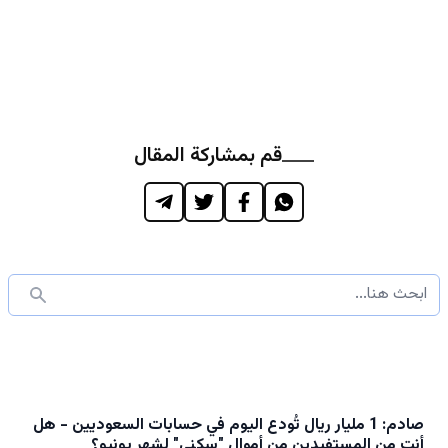
قم بمشاركة المقال
صادم: 1 مليار ريال تُودع اليوم في حسابات السعوديين - هل
أنت من المستفيدين من أموال "سكني" لشهر يونيو؟