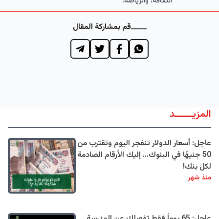
الثقافة، والرياضة.
قم بمشاركة المقال
المزيــــــد
عاجل: أسعار الدولار تنفجر اليوم وتقترب من
50 جنيهًا في البنوك... إليك الأرقام الصادمة
لكل بنك!
منذ شهر
عاجل: 65 يوماً فقط تفصلك عن المدرسة...