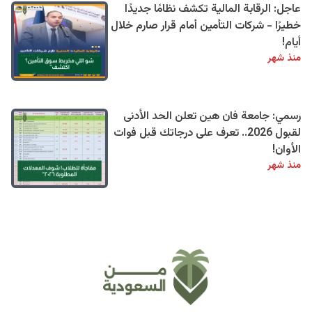
عاجل: الرقابة المالية تكشف نظامًا جديدًا
خطيرًا - شركات التأمين أمام قرار صارم خلال
أيام!
منذ شهر
رسمي: جامعة فان هين تعلن الحد الأدنى
لقبول 2026.. تعرف على درجاتك قبل فوات
الأوان!
منذ شهر