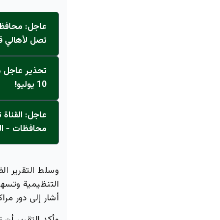
عاجل: محافظ 
تصل لأهالي ق
تحذير عاجل من
10 يوليو!
محافظات - ال
وسلط التقرير الض
التنظيمية وتسهيل
أشار إلى دور مر