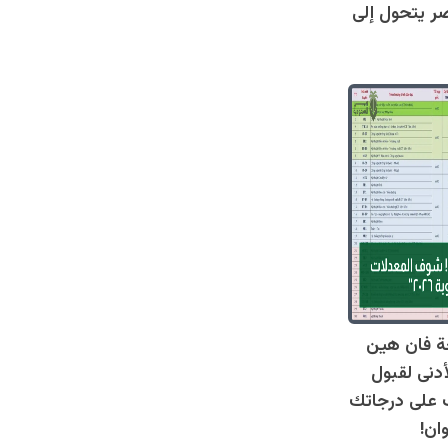
ر يتحول إلى
ة فان هين
أدنى لقبول
عرف على درجاتك
ان!