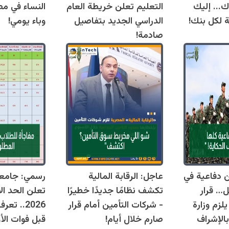
ك... إليك
التعليم تعلن خريطة العام
النساء في مص
ة لكل بنك!
الدراسي الجديد بتفاصيل
وباء يومي!
صادمة!
قوانين دفاعية في
عاجل: الرقابة المالية
رسمي: جامع
ل… قرار
تكشف نظامًا جديدًا خطيرًا
تعلن الحد ال
زم وزارة
- شركات التأمين أمام قرار
2026.. ت
بالإشراف
صارم خلال أيام!
قبل فوات الأو