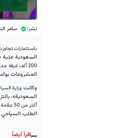
نشر:
سامر الش
باستثمارات تجاوزت 120 مليار دول
السعودية عتبة ضخ
200 ألف غرفة جديدة
المشروعات بواس
وكانت
وزارة السيا
السعودية»، بالت
أكثر من 50 علامة ضيافة عالمية
الطلب السياحي و
اقرأ أيضاً