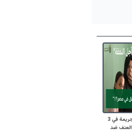
صادم: 128 جريمة في 3
العنف ضد