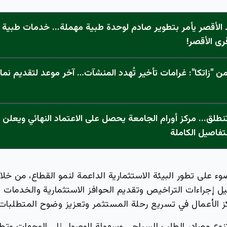
الأقصر يأمر بتطوير صادم لوحدة طبية مهملة... خدمات طبية "
رى الأقصر!
 "زاتكا": غرامات تأخير تُهدد المنشآت… آخر موعد لتقديم نما
تفاصيل الكاملة
وء على تطور البيئة الاستثمارية الداعمة لنمو القطاع، من خل
 إجراءات التراخيص وتقديم الحوافز الاستثمارية والخدمات ال
اكز الأعمال في تسريع رحلة المستثمر وتعزيز وضوح المتطلبات