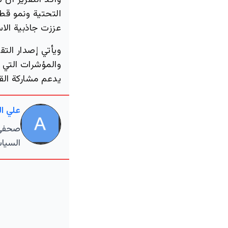
وأكد التقرير أن 
التحتية ونمو قطا
عززت جاذبية الا
ويأتي إصدار التق
والمؤشرات التي 
يدعم مشاركة ال
علي ا
صحفي م
السياس