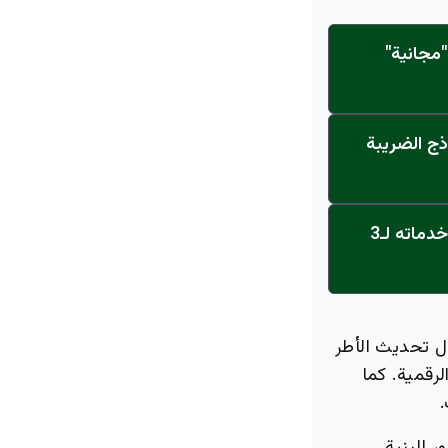
مجانية"
ذج الضريبة
عاجل: القناة تنطلق... مركز أورام الجامعة يحصل على الاعتماد النهائي ويعلن خدماته لـ3
ال تحديث الأطر
رقمية. كما
.