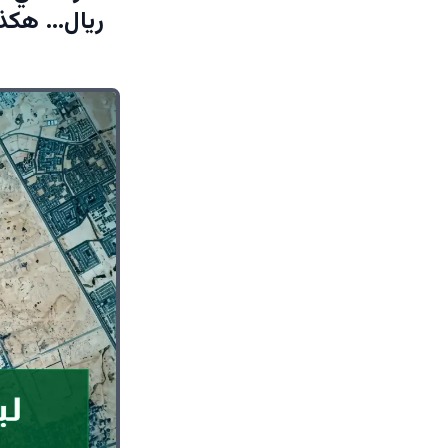
ريال… هكذا 