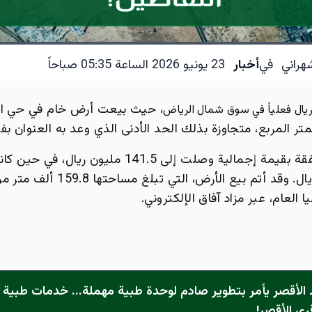
هراني
في
أخبار
23 يونيو 2026 الساعة 05:35 صباحاً
، حيث بيعت أرض خام في حي ا
ريال فعلياً في سوق شمال الرياض
وجاءت هذه الصفقة بقيمة إجمالية وصلت إلى 141.5 ملي
نحو 3.5 مليون ريال. وقد أتم بيع الأرض، 
ا العام، عبر مزاد آفاق الإلكتروني.
الأقصر يأمر بتطوير صادم لوحدة طبية مهملة... خدمات طبية "
رى الأقصر!