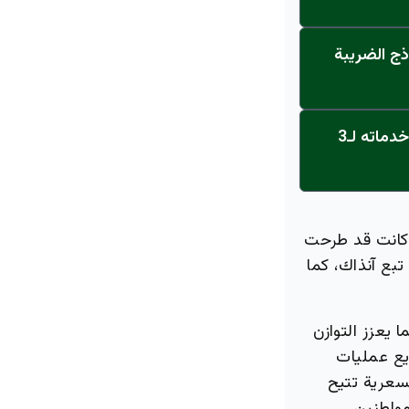
ذج الضريبة
عاجل: القناة تنطلق... مركز أورام الجامعة يحصل على الاعتماد النهائي ويعلن خدماته لـ3
د كانت قد طرحت
لمربع، لكنها لم تبع آنذاك، كما
ما يعزز التوازن
يع عمليات
لسعرية تتيح