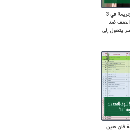
صادم: 128 جريمة في 3
العنف ضد
ر يتحول إلى
ة فان هين