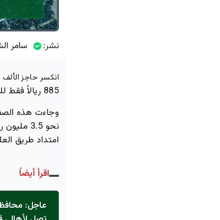
نشر:
سامر الش
انكسر حاجز الألف 
885 ريالاً فقط للمتر المربع، متجاوزة بذلك الحد الأدنى الذي وعد به العنوان بفارق واضح.
امتداد طريق العلي
اقرأ أيضاً
عاجل: محافظ 
تصل لأهالي ق