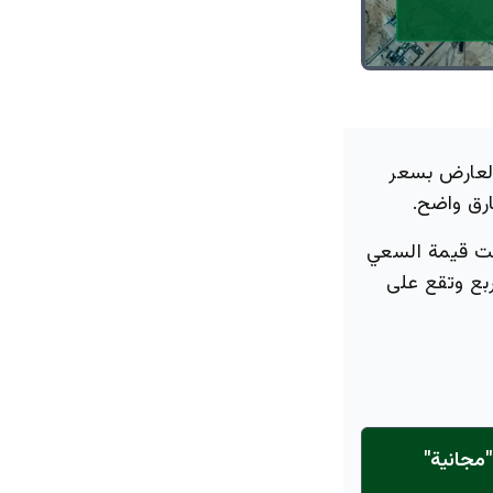
لعارض بسعر
ون ريال، في حين كانت قيمة السعي
التي تبلغ مساحتها 159.8 ألف متر مربع وتقع على
مجانية"