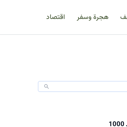
ف
هجرة وسفر
اقتصاد
صرخة في سوق العقار: أراضي شمال الرياض تهوي تحت الـ 1000