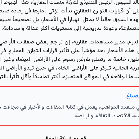
لد المبيض، الرئيس التنفيذي لشركة منصات العقارية،
لى أن قرارات التوازن العقاري بدأت تؤتي ثمارها في إعادة ضب
ه السوق حالياً لا يمثل انهياراً في الأسعار، بل تصحيحاً طبيع
متسارعة، وعودة تدريجية إلى مستويات أكثر عدالة واستدامة.
 الدرع، مدير مساهمات عقارية، إن تراجع بعض صفقات الأراضي
هذه الأسعار يعد مؤشراً على تأثير قرارات التوازن العقاري 
لين، خاصة ما يتعلق بفرض رسوم على الأراضي البيضاء وغير ا
ة الحالية تتركز على الأراضي الخام، في حين تبدو الأراضي ال
ما الواقعة في المواقع المتميزة، أكثر تماسكاً وأقل تأثراً بالت
لصباغ
تعدد المواهب، يعمل في كتابة المقالات والأخبار في مجالات 
ة، الاقتصاد، الثقافة، والرياضة.