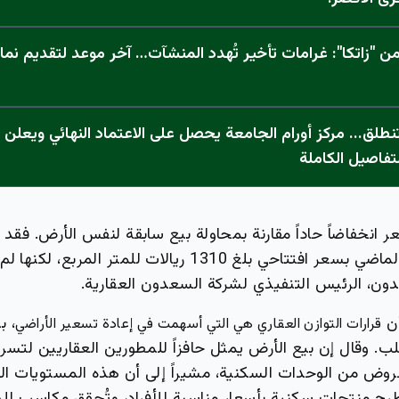
 "زاتكا": غرامات تأخير تُهدد المنشآت… آخر موعد لتقديم نما
تفاصيل الكاملة
 انخفاضاً حاداً مقارنة بمحاولة بيع سابقة لنفس الأرض. فق
للبيع في فبراير الماضي بسعر افتتاحي بلغ 1310 ريالات للمتر ا
ون، الرئيس التنفيذي لشركة السعدون العقارية.
أن
، ب
قرارات التوازن العقاري هي التي أسهمت في إعادة تسعير الأراضي
ب. وقال إن بيع الأرض يمثل حافزاً للمطورين العقاريين لتسر
لمعروض من الوحدات السكنية، مشيراً إلى أن هذه المستويات ا