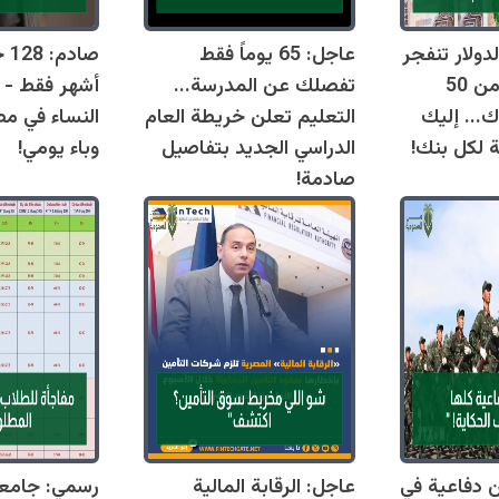
دولار تنفجر
عاجل: 65 يوماً فقط
اليوم وتقترب من 50
تفصلك عن المدرسة...
أشهر فقط - 
ك... إليك
التعليم تعلن خريطة العام
النساء في مص
ة لكل بنك!
الدراسي الجديد بتفاصيل
وباء يومي!
صادمة!
قوانين دفاعية في
عاجل: الرقابة المالية
رسمي: جامع