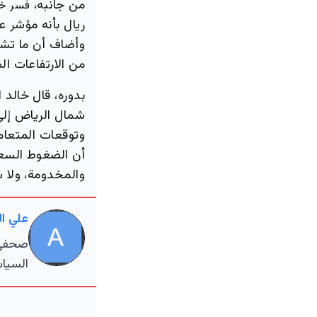
من جانبه،
فسر خا
ريال بأنه مؤشر ع
وأضاف أن ما تشهد
من الارتفاعات ال
بدوره، قال خالد
شمال الرياض إلى 
وتوقعات المتعام
أن الضغوط السعري
والمخدومة، ولا سي
علي ا
صحفي م
السياس