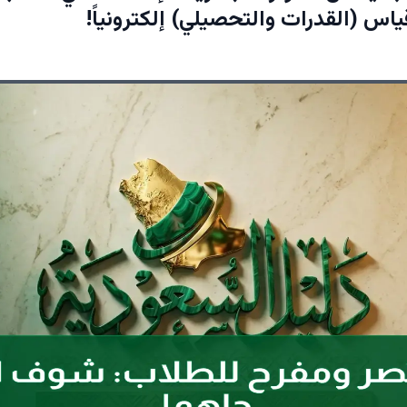
س (القدرات والتحصيلي) إلكترونياً!