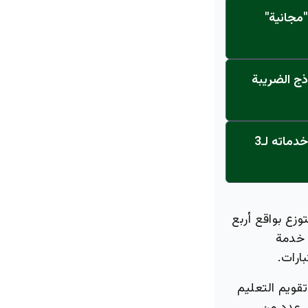
مجانية"
ذج الضريبة
عاجل: القناة تنطلق... مركز أورام الجامعة يحصل على الاعتماد النهائي ويعلن خدماته لـ3
زع بواقع أربع
 خدمة
ارات.
تقويم التعليم