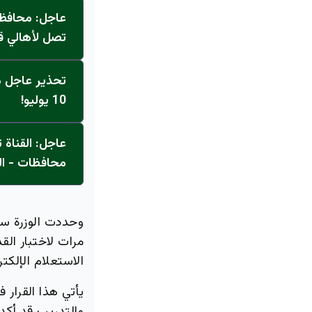
عاجل: محافظ 
تصل لأهالي ق
تحذير عاجل من
10 يوليو!
محافظات - ال
وحددت الوزرة سق
مرات لاختبار الق
الاستعلام الإلكتر
يأتي هذا القرار 