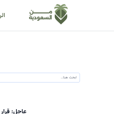
ال
عاجل: قرار 