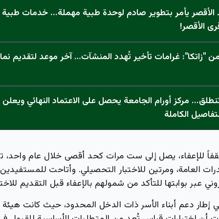
الأقصر يأمر بتطوير صادم لوحدة طبية مهملة... خدمات طبية "
رى الأقصر!
 "زاتكا": غرامات تأخير تُهدد المنشآت… آخر موعد لتقديم نما
تفاصيل الكاملة
فاً للإعفاء، يصل إلى ست مرات كحد أقصى خلال عام واحد، تتو
درات العامة، ومرتين للاختبار التحصيلي. وأتاحت للمستفيدين
وني عبر بوابتها للتأكد من شمولهم بالإعفاء قبل التقديم للاختب
في إطار دعم أبناء الأسر ذات الدخل المحدود، حيث كانت هيئة 