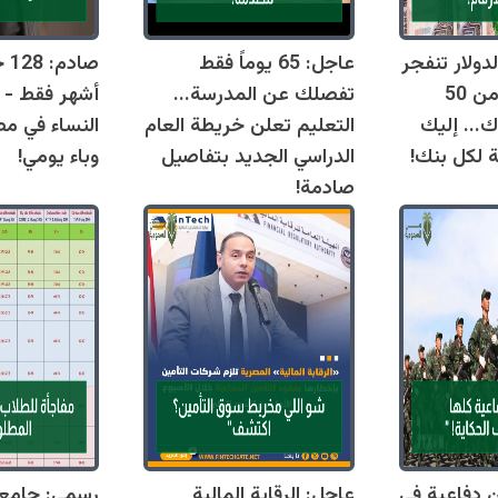
دولار تنفجر
عاجل: 65 يوماً فقط
اليوم وتقترب من 50
تفصلك عن المدرسة...
أشهر فقط - 
ك... إليك
التعليم تعلن خريطة العام
النساء في مص
ة لكل بنك!
الدراسي الجديد بتفاصيل
وباء يومي!
صادمة!
قوانين دفاعية في
عاجل: الرقابة المالية
رسمي: جامع