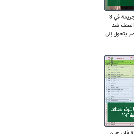
صادم: 128 جريمة في 3
العنف ضد
ر يتحول إلى
ة فان هين