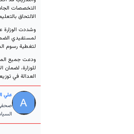
والتدريب قد أكد
التخصصات الجامع
الالتحاق بالتعليم
وشددت الوزارة ع
لمستفيدي الضمان
لتغطية رسوم الد
ودعت جميع المستف
للوزارة، لضمان 
العدالة في توزي
علي ا
صحفي م
السياس