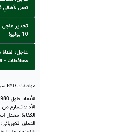
تصل لأهالي ق
تحذير عاجل من
10 يوليو!
محافظات - ال
مواصفات BYD سيل 7 2026:
الأبعاد:
طول 4980 مم، عرض 1890 مم، ارتفاع 1495 مم، قاعدة عجلات 2900 مم.
الأداء:
تسارع من 0 إلى 100 كم/س في 7.9 ثانية، وصولاً لسرعة قصوى تبلغ 180 كم/س.
الكفاءة:
معدل استهلاك وقود يص
النطاق الكهربائي: