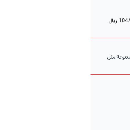
وتتوفر السيارة في السوق السعودي بعدة فئات، حيث تتراوح أسعارها بين 104,900 ريال
متنوعة مثل