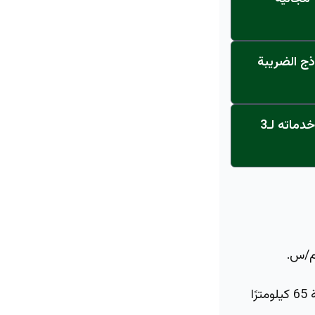
ذج الضريبة
عاجل: القناة تنطلق... مركز أورام الجامعة يحصل على الاعتماد النهائي ويعلن خدماته لـ3
تمنحه بطارية سعة 17.6 كيلوواط ساعة القدرة على السير لمسافة 65 كيلومترًا