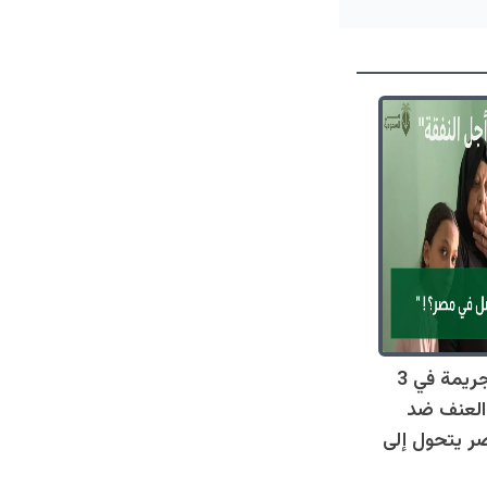
صادم: 128 جريمة في 3
العنف ضد
ر يتحول إلى