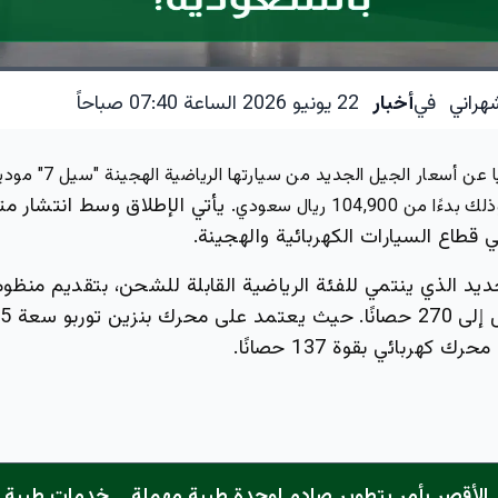
هراني
في
أخبار
22 يونيو 2026 الساعة 07:40 صباحاً
يأتي الإطلاق وسط انتشار متز
 104,900 ريال سعودي.
ي قطاع السيارات الكهربائية والهجينة.
جديد الذي ينتمي للفئة الرياضية القابلة للشحن، بتقديم منظو
 كهربائي بقوة 137 حصانًا.
الأقصر يأمر بتطوير صادم لوحدة طبية مهملة... خدمات طبية "