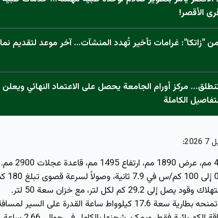
رى الأقصر!
 "زاتكا": غرامات تأخير تُهدد المنشآت… آخر موعد لتقديم نما
تفاصيل الكاملة
ل إلى 29.2 كم لكل لتر، مع خزان سعة 50 لتر.