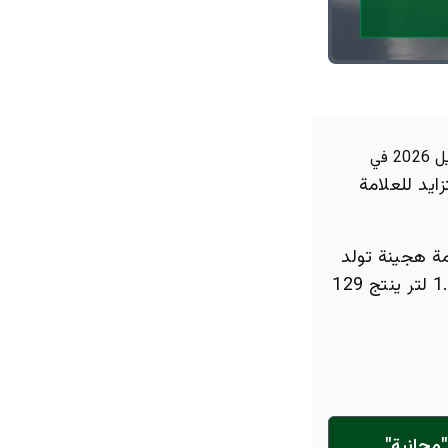
كشفت BYD رسميًا عن أسعار الجيل الجديد من سيارتها الرياضية الهجينة "سيل 7" موديل 2026 في
ايد للعلامة
مة هجينة تولد
قوة إجمالية تصل إلى 270 حصانًا. حيث يعتمد على محرك بنزين توربو سعة 1.5 لتر ينتج 129
مجانية"