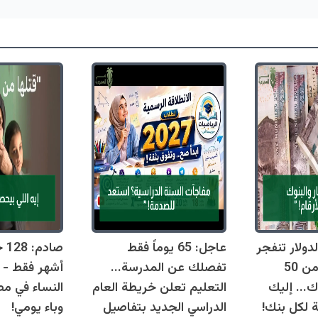
دولار تنفجر
عاجل: 65 يوماً فقط
اليوم وتقترب من 50
تفصلك عن المدرسة...
أشهر فقط - 
ك... إليك
التعليم تعلن خريطة العام
النساء في مص
ة لكل بنك!
الدراسي الجديد بتفاصيل
وباء يومي!