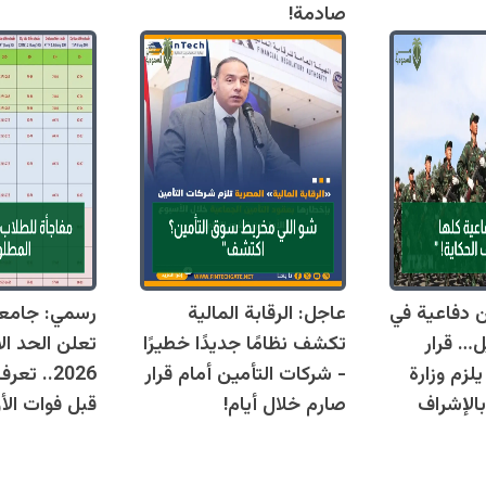
صادمة!
قوانين دفاعية في
عاجل: الرقابة المالية
رسمي: جامع
ل… قرار
تكشف نظامًا جديدًا خطيرًا
تعلن الحد ال
زم وزارة
- شركات التأمين أمام قرار
2026.. ت
بالإشراف
صارم خلال أيام!
قبل فوات الأو