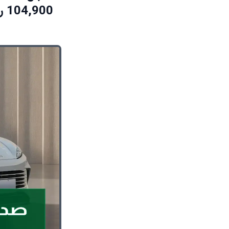
104,900 ريال لهذا الوحش الهجين صاحب 270 حصان!