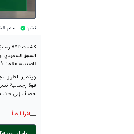
نشر:
سامر الش
السوق السعودي، وذلك بدءًا من
الصينية عالميًا ف
ويتميز الطراز ال
حصانًا، إلى جانب محرك
اقرأ أيضاً
عاجل: محافظ 