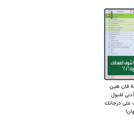
ة فان هين
أدنى لقبول
عرف على درجاتك
ان!