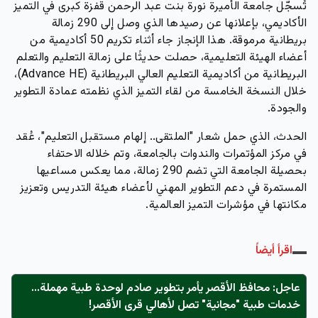
تُسجّل جامعة الأميرة نورة بنت عبد الرحمن قفزة كبرى في التميز
الأكاديمي، بإعلانها عن رصيدها الذي وصل إلى 290 زمالة
بريطانية مرموقة.
هذا الإنجاز جاء أثناء تكريم 50 أكاديمية من
أعضاء الهيئة التعليمية، حصلت حديثًا على زمالة التعليم والتعلم
البريطانية من أكاديمية التعليم العالي البريطانية (Advance HE)،
خلال النسخة الخامسة من لقاء التميز الذي نظمته عمادة التطوير
والجودة.
الحدث، الذي حمل شعار "الملتقى.. إلهام مستقبل التعليم"، عُقد
في مركز المؤتمرات والندوات بالجامعة، وتم خلاله الاحتفاء
بحصيلة الجامعة التي تضم 290 زمالة، مما يعكس مساعيها
المستمرة في دعم التطوير المهني لأعضاء هيئة التدريس وتعزيز
مكانتها في مؤشرات التميز العالمية.
اقرأ أيضاً
عاجل: محافظ الأقصر يأمر بتطوير صادم لوحدة طبية مهملة...
خدمات طبية "مجانية" تصل لأهالي قرى الأقصر!