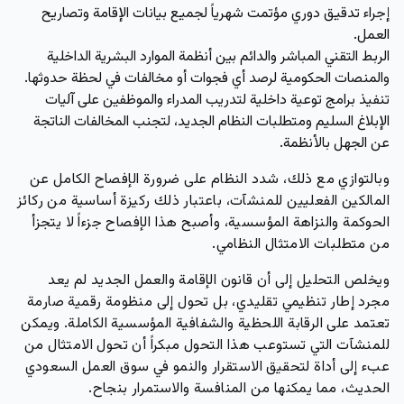
إجراء
تدقيق دوري مؤتمت
شهرياً لجميع بيانات الإقامة وتصاريح
العمل.
الربط التقني المباشر والدائم بين أنظمة الموارد البشرية الداخلية
والمنصات الحكومية لرصد أي فجوات أو مخالفات في لحظة حدوثها.
تنفيذ
برامج توعية داخلية
لتدريب المدراء والموظفين على آليات
الإبلاغ السليم ومتطلبات النظام الجديد، لتجنب المخالفات الناتجة
عن الجهل بالأنظمة.
وبالتوازي مع ذلك، شدد النظام على ضرورة الإفصاح الكامل عن
المالكين الفعليين للمنشآت، باعتبار ذلك ركيزة أساسية من ركائز
الحوكمة والنزاهة المؤسسية، وأصبح هذا الإفصاح جزءاً لا يتجزأ
من متطلبات الامتثال النظامي.
ويخلص التحليل إلى أن قانون الإقامة والعمل الجديد لم يعد
مجرد إطار تنظيمي تقليدي، بل تحول إلى منظومة رقمية صارمة
تعتمد على الرقابة اللحظية والشفافية المؤسسية الكاملة. ويمكن
للمنشآت التي تستوعب هذا التحول مبكراً أن تحول الامتثال من
عبء إلى أداة لتحقيق الاستقرار والنمو في سوق العمل السعودي
الحديث، مما يمكنها من المنافسة والاستمرار بنجاح.