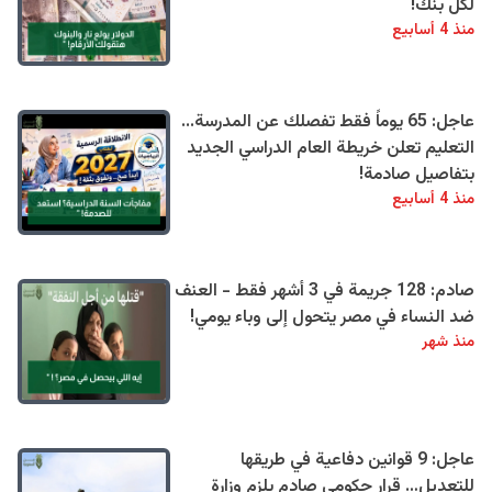
لكل بنك!
منذ 4 أسابيع
عاجل: 65 يوماً فقط تفصلك عن المدرسة...
التعليم تعلن خريطة العام الدراسي الجديد
بتفاصيل صادمة!
منذ 4 أسابيع
صادم: 128 جريمة في 3 أشهر فقط - العنف
ضد النساء في مصر يتحول إلى وباء يومي!
منذ شهر
عاجل: 9 قوانين دفاعية في طريقها
للتعديل… قرار حكومي صادم يلزم وزارة