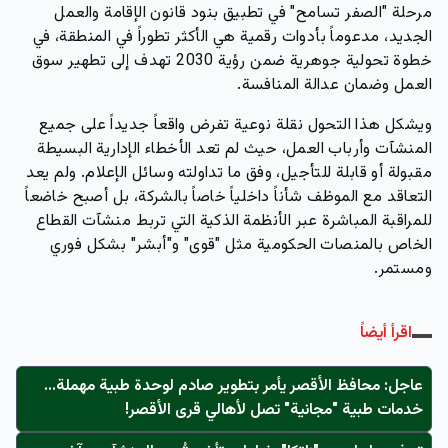
مرحلة "الصفر تسامح" في تطبيق بنود قانون الإقامة والعمل
الجديد، مدعوماً بأدوات رقمية هي الأكثر تطوراً في المنطقة، في
خطوة تحولية جوهرية ضمن رؤية 2030 تهدف إلى تطهير سوق
العمل وضمان عدالة المنافسة.
ويشكل هذا التحول نقلة نوعية تفرض واقعاً جديداً على جميع
المنشآت وأرباب العمل، حيث لم تعد الأخطاء الإدارية البسيطة
مقبولة أو قابلة للتأجيل، وفق ما تداولته وسائل الإعلام. ولم يعد
التعاقد مع الموظف شأناً داخلياً خاصاً بالشركة، بل أصبح خاضعاً
للمراقبة المباشرة عبر الأنظمة الذكية التي تربط منشآت القطاع
الخاص بالمنصات الحكومية مثل "قوى" و"أبشر" بشكل فوري
ومستمر.
اقرأ أيضاً
عاجل: محافظ الأقصر يأمر بتطوير صادم لوحدة طبية مهملة...
خدمات طبية "مجانية" تصل لأهالي قرى الأقصر!