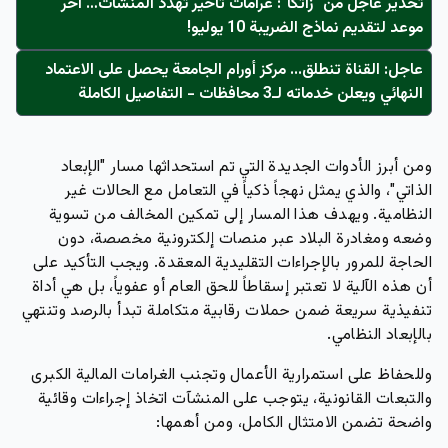
تحذير عاجل من "زاتكا": غرامات تأخير تُهدد المنشآت… آخر
موعد لتقديم نماذج الضريبة 10 يوليو!
عاجل: القناة تنطلق... مركز أورام الجامعة يحصل على الاعتماد
النهائي ويعلن خدماته لـ3 محافظات - التفاصيل الكاملة
ومن أبرز الأدوات الجديدة التي تم استحداثها مسار "الإبعاد
الذاتي"، والذي يمثل نهجاً ذكياً في التعامل مع الحالات غير
النظامية. ويهدف هذا المسار إلى تمكين المخالف من تسوية
وضعه ومغادرة البلاد عبر منصات إلكترونية مخصصة، دون
الحاجة للمرور بالإجراءات التقليدية المعقدة. ويجب التأكيد على
أن هذه الآلية لا تعتبر إسقاطاً للحق العام أو عفوياً، بل هي أداة
تنفيذية سريعة ضمن حملات رقابية متكاملة تبدأ بالرصد وتنتهي
بالإبعاد النظامي.
وللحفاظ على استمرارية الأعمال وتجنب الغرامات المالية الكبرى
والتبعات القانونية، يتوجب على المنشآت اتخاذ إجراءات وقائية
واضحة تضمن الامتثال الكامل، ومن أهمها: