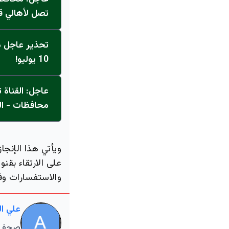
تصل لأهالي ق
تحذير عاجل من
10 يوليو!
محافظات - ال
ويأتي هذا الإنجا
على الارتقاء بقن
والاستفسارات و
علي ا
صحفي م