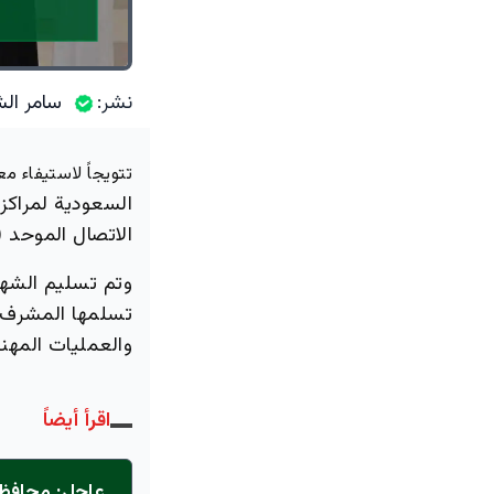
نشر:
سامر الش
تتويجاً لاستيفاء مع
السعودية لمراكز
الاتصال الموحد (940)، في خطوة تُعدّ تتويجاً للجهود المبذولة لرفع كفاءة الخدما
وتم تسليم الشها
تسلمها المشرف ا
والعمليات المهن
اقرأ أيضاً
عاجل: محافظ 