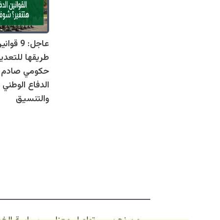
عاجل: 9 
طريقها للتعدي
حكومي صادم يل
الدفاع الوطني 
والتنسيق