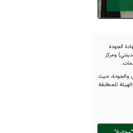
دة الجودة
ينتي) ومركز
 والجودة، حيث
لهيئة للمطابقة
مجانية"