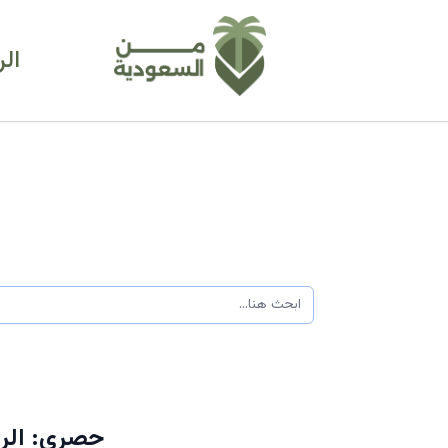
ال
حصري: الريا