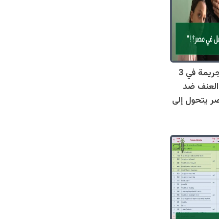
صادم: 128 جريمة في 3
العنف ضد
ر يتحول إلى