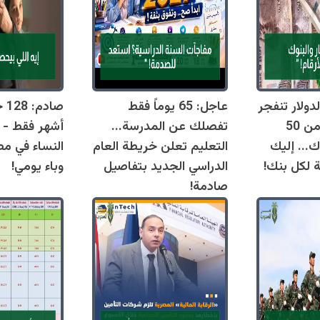
دولار تنفجر
عاجل: 65 يوماً فقط
اليوم وتقترب من 50
تفصلك عن المدرسة...
أشهر فقط - 
ك... إليك
التعليم تعلن خريطة العام
النساء في مص
ة لكل بنك!
الدراسي الجديد بتفاصيل
وباء يومي!
صادمة!