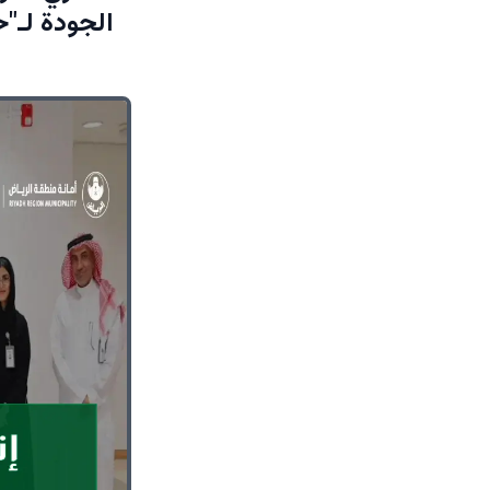
الجودة لـ"حياك" ومركز 0