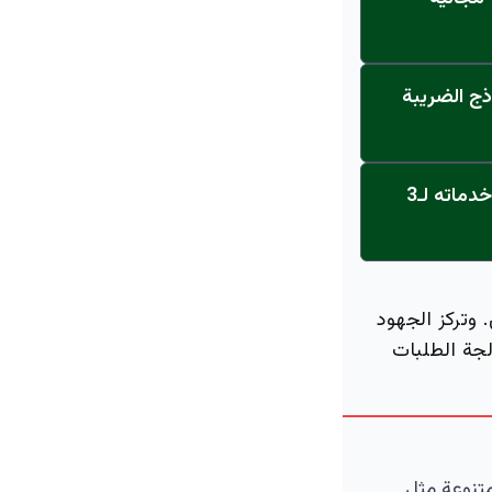
ذج الضريبة
عاجل: القناة تنطلق... مركز أورام الجامعة يحصل على الاعتماد النهائي ويعلن خدماته لـ3
 وتركز الجهود
لجة الطلبات
متنوعة مثل