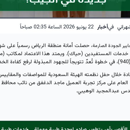
هراني
في
أخبار
22 يونيو 2026 الساعة 02:35 صباحاً
، حصلت أمانة منطقة الرياض رسمياً على شها
ايير الجودة الصارمة
 خدمات المستفيدين (حياك). ويمتد هذا الاعتماد لمكاتب (مد
ت.
دة خلال حفل نظمته الهيئة السعودية للمواصفات والمقاييس
لعام على مركز تجربة العميل ماجد الدغفق من نائب محافظ ا
دس عبدالمجيد الوهيبي.
الأقصر يأمر بتطوير صادم لوحدة طبية مهملة... خدمات طبية "