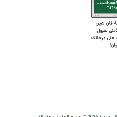
ة فان هين
أدنى لقبول
عرف على درجاتك
ان!